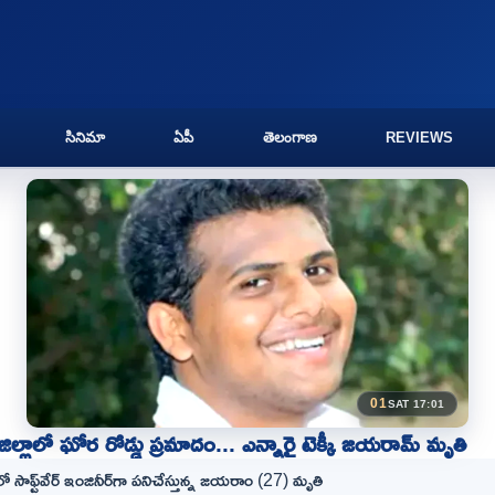
సినిమా
ఏపీ
తెలంగాణ
REVIEWS
01
SAT 17:01
ిల్లాలో ఘోర రోడ్డు ప్రమాదం... ఎన్నారై టెక్కీ జయరామ్ మృతి
 సాఫ్ట్‌వేర్‌ ఇంజినీర్‌గా పనిచేస్తున్న జయరాం (27) మృతి