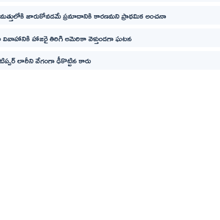
నిద్రమత్తులోకి జారుకోవడమే ప్రమాదానికి కారణమని ప్రాథమిక అంచనా
వివాహానికి హాజరై తిరిగి అమెరికా వెళ్తుండగా ఘటన
టిప్పర్ లారీని వేగంగా ఢీకొట్టిన కారు