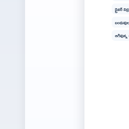
డ్రైవర్ 
బంధువుల 
ఆగివున్న 