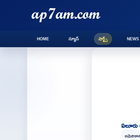
HOME
న్యూస్
షార్ట్స్
NEWS
ఏలూరు జ
అమెరికాలో