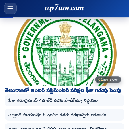
01
SAT 17:00
తెలంగాణలో ఇంటర్ సప్లిమెంటరీ పరీక్షల ఫీజు గడువు పెంపు
ఫీజు గడువును మే 4వ తేదీ వరకు పొడిగిస్తూ నిర్ణయం
ఎల్లుండి సాయంత్రం 5 గంటల వరకు దరఖాస్తుకు అవకాశం
ఆలస్య రుసుము రూ.3,000 చెల్లించి దరఖాస్తు చేసుకోవాలి