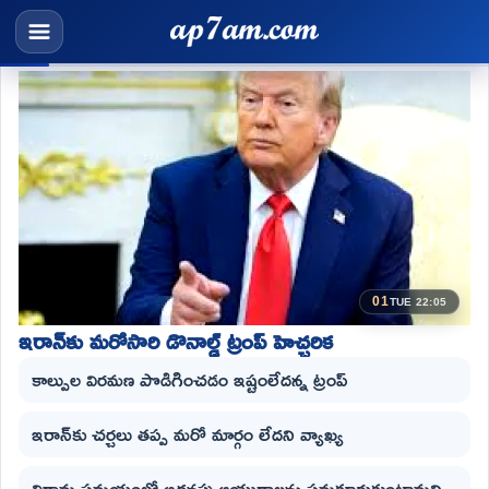
01
TUE 22:05
ఇరాన్‌కు మరోసారి డొనాల్డ్ ట్రంప్ హెచ్చరిక
కాల్పుల విరమణ పొడిగించడం ఇష్టంలేదన్న ట్రంప్
ఇరాన్‌కు చర్చలు తప్ప మరో మార్గం లేదని వ్యాఖ్య
విరామ సమయంలో అదనపు ఆయుధాలను సమకూర్చుకుంటామని