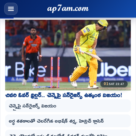
01
SAT 23:47
చివరి ఓవర్ థ్రిల్లర్.. చెన్నైపై సన్‌రైజర్స్ ఉత్కంఠ విజయం!
చెన్నైపై సన్‌రైజర్స్ విజయం
అర్ధ శతకాలతో చెలరేగిన అభిషేక్ శర్మ, హెన్రిచ్ క్లాసెన్
చెన్నై బౌలర్లలో అన్షుల్ కంబోజ్, ఓవర్టన్ మూడేసి వికెట్లు