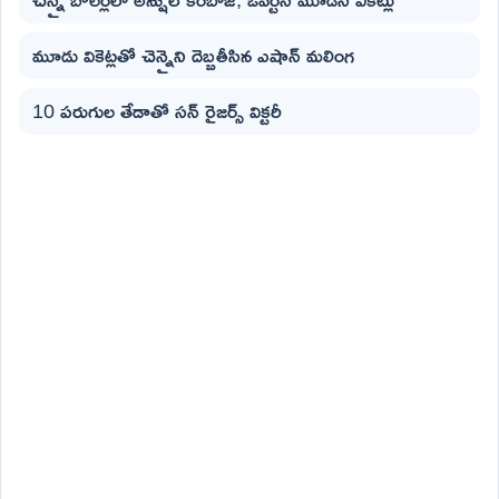
మూడు వికెట్లతో చెన్నైని దెబ్బతీసిన ఎషాన్ మలింగ
10 పరుగుల తేడాతో సన్ రైజర్స్ విక్టరీ