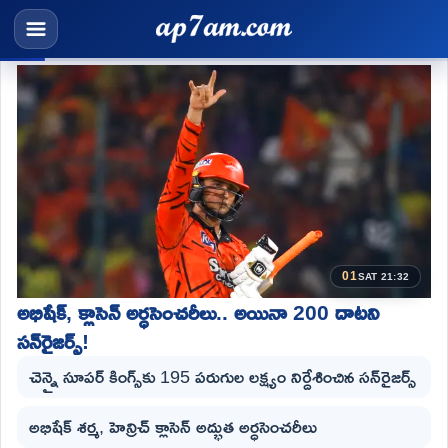
01
SAT 21:32
అభిషేక్, క్లాసెన్ అర్ధసెంచరీలు.. అయినా 200 దాటని
సన్‌రైజర్స్!
చెన్నై సూపర్ కింగ్స్‌కు 195 పరుగుల లక్ష్యం నిర్దేశించిన సన్‌రైజర్స్
అభిషేక్ శర్మ, హెన్రిచ్ క్లాసెన్ అద్భుత అర్ధసెంచరీలు