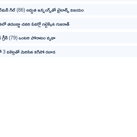
శుభ్‌మన్ గిల్ (86) అద్భుత ఇన్నింగ్స్‌తో టైటాన్స్ విజయం
నలో తడబడ్డా చివరి ఓవర్లో గట్టెక్కిన గుజరాత్
 గ్రీన్ (79) ఒంటరి పోరాటం వృథా
లో 3 వికెట్లతో మెరిసిన కగిసో రబాడ