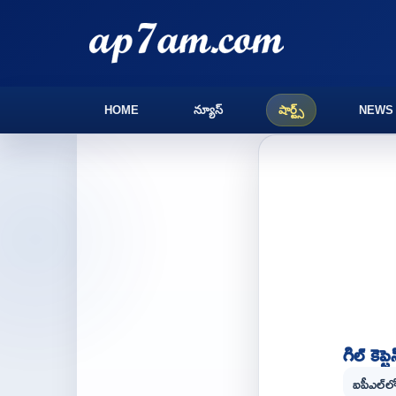
HOME
న్యూస్
షార్ట్స్
NEWS
గిల్ కెప
ఐపీఎల్‌ల