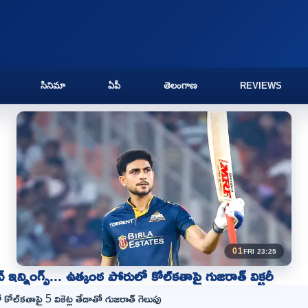
సినిమా
ఏపీ
తెలంగాణ
REVIEWS
01
FRI 23:25
్టెన్ ఇన్నింగ్స్... ఉత్కంఠ పోరులో కోల్‌కతాపై గుజరాత్ విక్టరీ
ో కోల్‌కతాపై 5 వికెట్ల తేడాతో గుజరాత్ గెలుపు