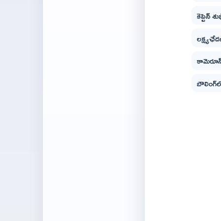
కెప్టెన్ 
లక్ష్యఛేద
కామెరూన్
బౌలింగ్‌