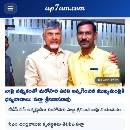
01
WED 17:23
నాపై నమ్మకంతో మరోసారి పదవి అప్పగించిన ముఖ్యమంత్రికి
ధన్యవాదాలు: పల్లా శ్రీనివాసరావు
టీడీపీ ఏపీ అధ్యక్షుడిగా రెండోసారి పల్లా శ్రీనివాసరావు నియామకం
సీఎం చంద్రబాబుకు కృతజ్ఞతలు తెలిపిన పల్లా