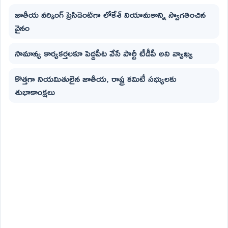
జాతీయ వర్కింగ్ ప్రెసిడెంట్‌గా లోకేశ్ నియామకాన్ని స్వాగతించిన
వైనం
సామాన్య కార్యకర్తలకూ పెద్దపీట వేసే పార్టీ టీడీపీ అని వ్యాఖ్య
కొత్తగా నియమితులైన జాతీయ, రాష్ట్ర కమిటీ సభ్యులకు
శుభాకాంక్షలు