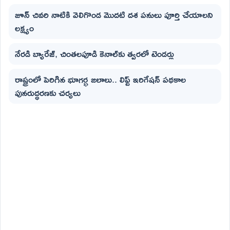
జూన్ చివరి నాటికి వెలిగొండ మొదటి దశ పనులు పూర్తి చేయాలని
లక్ష్యం
నేరడి బ్యారేజ్, చింతలపూడి కెనాల్‌కు త్వరలో టెండర్లు
రాష్ట్రంలో పెరిగిన భూగర్భ జలాలు.. లిఫ్ట్ ఇరిగేషన్ పథకాల
పునరుద్ధరణకు చర్యలు