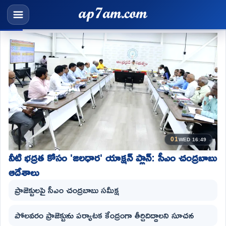
01
WED 16:49
నీటి భద్రత కోసం 'జలధార' యాక్షన్ ప్లాన్: సీఎం చంద్రబాబు
ఆదేశాలు
ప్రాజెక్టులపై సీఎం చంద్రబాబు సమీక్ష
పోలవరం ప్రాజెక్టును పర్యాటక కేంద్రంగా తీర్చిదిద్దాలని సూచన