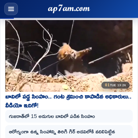
01
TUE 13:26
బావిలో పడ్డ సింహం.. గంట శ్రమించి కాపాడిన అధికారులు..
వీడియో ఇదిగో!
గుజరాత్‌లో 15 అడుగుల బావిలో పడిన సింహం
ఆరోగ్యంగా ఉన్న సింహాన్ని తిరిగి గిర్ అడవిలోకి వదిలిపెట్టిన