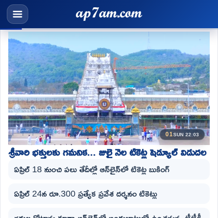
01
SUN 22:03
శ్రీవారి భక్తులకు గమనిక... జులై నెల టికెట్ల షెడ్యూల్ విడుదల
ఏప్రిల్ 18 నుంచి పలు తేదీల్లో ఆన్‌లైన్‌లో టికెట్ల బుకింగ్
ఏప్రిల్ 24న రూ.300 ప్రత్యేక ప్రవేశ దర్శనం టికెట్లు
గదుల కోటాను కూడా ఆన్‌లైన్‌లో అందుబాటులో ఉంచనున్న టీటీడీ