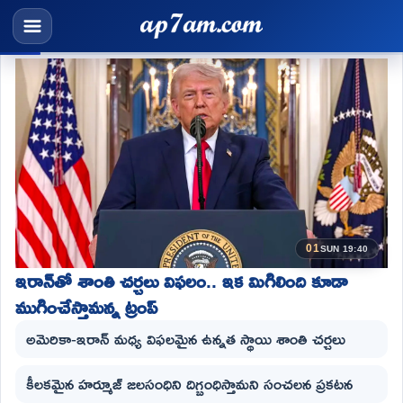
01
SUN 19:40
ఇరాన్‌తో శాంతి చర్చలు విఫలం.. ఇక మిగిలింది కూడా
ముగించేస్తామన్న ట్రంప్
అమెరికా-ఇరాన్ మధ్య విఫలమైన ఉన్నత స్థాయి శాంతి చర్చలు
కీలకమైన హర్మూజ్ జలసంధిని దిగ్బంధిస్తామని సంచలన ప్రకటన