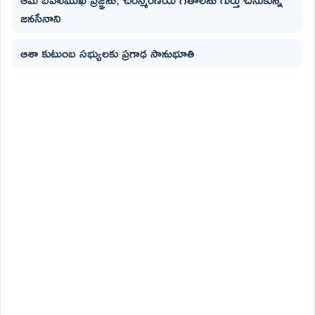
జనసేనాని
ఆశా కుటుంబ సభ్యులకు ప్రగాఢ సానుభూతి