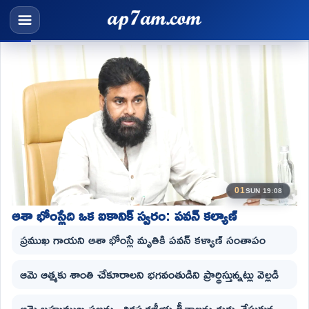
01
SUN 19:08
ఆశా భోంస్లేది ఒక ఐకానిక్ స్వరం: పవన్ కల్యాణ్
ప్రముఖ గాయని ఆశా భోంస్లే మృతికి పవన్ కళ్యాణ్ సంతాపం
ఆమె ఆత్మకు శాంతి చేకూరాలని భగవంతుడిని ప్రార్థిస్తున్నట్లు వెల్లడి
ఆమె బహుముఖ ప్రజ్ఞను, చిరస్మరణీయ గీతాలను గుర్తు చేసుకున్న