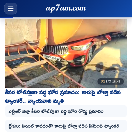
01
SAT 18:46
కీసర టోల్‌ప్లాజా వద్ద ఘోర ప్రమాదం: కారుపై బోల్తా పడిన
ట్యాంకర్.. న్యాయవాది మృతి
ఎన్టీఆర్ జిల్లా కీసర టోల్‌ప్లాజా వద్ద ఘోర రోడ్డు ప్రమాదం
బ్రేకులు ఫెయిల్ కావడంతో కారుపై బోల్తా పడిన సిమెంట్ ట్యాంకర్