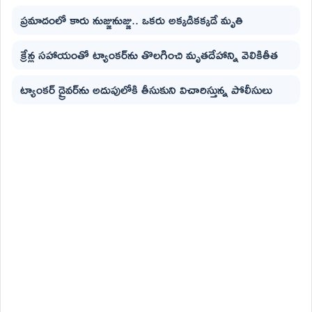
ప్రమాదంలో కారు నుజ్జునుజ్జు.. ఒకరు అక్కడికక్కడే మృతి
క్రేన్ల సహాయంతో ట్యాంకర్‌ను తొలగించి మృతదేహాన్ని వెలికితీత
ట్యాంకర్ డ్రైవర్‌ను అదుపులోకి తీసుకుని విచారిస్తున్న పోలీసులు