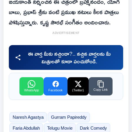
జయకాంత్ నిర్మించిన ఈ చిత్రంలో బ్రహ్మానందం, యోగి
బాబు, ప్రభాస్ శ్రీను వంటి ప్రముఖ నటులు కీలక పాత్రలు
పోషిస్తున్నారు. కృష్ణ సౌరభ్ సంగీతం అందించారు.
ADVERTISEMENT
ఈ వార్త మీకు నచ్చిందా?.. నచ్చిన వార్తలను మీ
మిత్రులతో కూడా పంచుకోండి.
Copy Link
WhatsApp
Facebook
(Twitter)
Naresh Agastya
Gurram Papireddy
Faria Abdullah
Telugu Movie
Dark Comedy