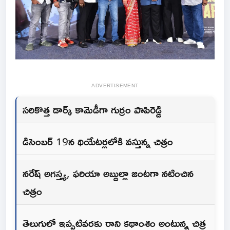
ADVERTISEMENT
సరికొత్త డార్క్ కామెడీగా గుర్రం పాపిరెడ్డి
డిసెంబర్ 19న థియేటర్లలోకి వస్తున్న చిత్రం
నరేష్ అగస్త్య, ఫరియా అబ్దుల్లా జంటగా నటించిన
చిత్రం
తెలుగులో ఇప్పటివరకు రాని కథాంశం అంటున్న చిత్ర