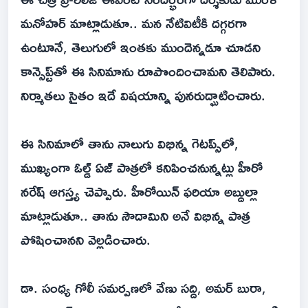
మనోహర్ మాట్లాడుతూ.. మన నేటివిటీకి దగ్గరగా
ఉంటూనే, తెలుగులో ఇంతకు ముందెన్నడూ చూడని
కాన్సెప్ట్‌తో ఈ సినిమాను రూపొందించామని తెలిపారు.
నిర్మాతలు సైతం ఇదే విషయాన్ని పునరుద్ఘాటించారు.
ఈ సినిమాలో తాను నాలుగు విభిన్న గెటప్స్‌లో,
ముఖ్యంగా ఓల్డ్ ఏజ్ పాత్రలో కనిపించనున్నట్లు హీరో
నరేష్ ఆగస్త్య చెప్పారు. హీరోయిన్ ఫరియా అబ్దుల్లా
మాట్లాడుతూ.. తాను సౌదామిని అనే విభిన్న పాత్ర
పోషించానని వెల్లడించారు.
డా. సంధ్య గోలీ సమర్పణలో వేణు సద్ది, అమర్ బురా,