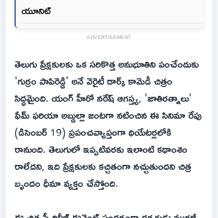
యూనిట్
ADVERTISEMENT
తెలుగు ప్రేక్షకులకు ఒక సరికొత్త అనుభూతిని పంచేందుకు
'గుర్రం పాపిరెడ్డి' అనే వెరైటీ డార్క్ కామెడీ చిత్రం
సిద్ధమైంది. యంగ్ హీరో నరేష్ ఆగస్త్య, 'జాతిరత్నాలు'
ఫేమ్ ఫరియా అబ్దుల్లా జంటగా నటించిన ఈ సినిమా రేపు
(డిసెంబర్ 19) ప్రపంచవ్యాప్తంగా థియేటర్లలోకి
రానుంది. తెలుగులో ఇప్పటివరకు ఇలాంటి కథాంశం
రాలేదని, ఇది ప్రేక్షకులకు కచ్చితంగా నచ్చుతుందని చిత్ర
బృందం ధీమా వ్యక్తం చేస్తోంది.
ఈ చిత్ర ప్రీ-రిలీజ్ ఈవెంట్ సందర్భంగా దర్శకుడు మురళీ