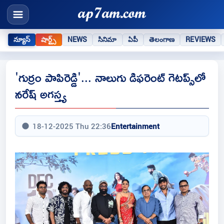
న్యూస్
షార్ట్స్
NEWS
సినిమా
ఏపీ
తెలంగాణ
REVIEWS
'గుర్రం పాపిరెడ్డి'... నాలుగు డిఫరెంట్ గెటప్స్‌లో
నరేష్ అగస్త్య
18-12-2025 Thu 22:36
Entertainment