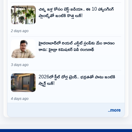
చిన్న ఇళ్ల కోసం బెస్ట్ ఐడియా.. ఈ 10 హ్యాంగింగ్
ప్లాంట్స్‌తో ఇంటికి కొత్త లుక్!
2 days ago
హైదరాబాద్‌లో రియల్ ఎస్టేట్ స్లంప్‌కు మేం కారణం
కాదు: హైడ్రా కమిషనర్ ఏవీ రంగనాథ్
3 days ago
2026లో స్టీల్ డోర్ల ట్రెండ్.. భద్రతతో పాటు ఇంటికి
స్మార్ట్ లుక్!
4 days ago
..more