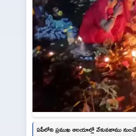
ఏపీలోని ప్రముఖ ఆలయాల్లో వేకువజాము నుంచే భ