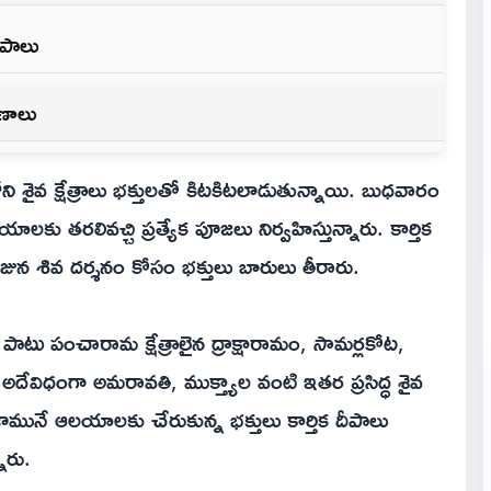
దీపాలు
ణాలు
‌లోని శైవ క్షేత్రాలు భక్తులతో కిటకిటలాడుతున్నాయి. బుధవారం
కు తరలివచ్చి ప్రత్యేక పూజలు నిర్వహిస్తున్నారు. కార్తిక
ున శివ దర్శనం కోసం భక్తులు బారులు తీరారు.
ైలంతో పాటు పంచారామ క్షేత్రాలైన ద్రాక్షారామం, సామర్లకోట,
అదేవిధంగా అమరావతి, ముక్త్యాల వంటి ఇతర ప్రసిద్ధ శైవ
ామునే ఆలయాలకు చేరుకున్న భక్తులు కార్తిక దీపాలు
నారు.