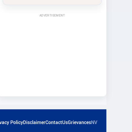
ADVERTISEMENT
vacy Policy
Disclaimer
ContactUs
Grievances
NV