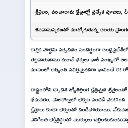
శ్రీశైలం, పంచారామ క్షేత్రాల్లో ప్రత్యేక పూజలు, 
శివనామస్మరణతో మార్మోగుతున్న ఆలయ ప్రాంగ
కార్తిక పౌర్ణమి పర్వదినం సందర్భంగా ఆంధ్రప్రదేశ్
తెల్లవారుజాము నుంచే భక్తులు భారీ సంఖ్యలో ఆలయాల
మాసంలో అత్యంత పవిత్రమైనదిగా భావించే ఈ రోజ
రాష్ట్రంలోని ద్వాదశ జ్యోతిర్లింగ క్షేత్రమైన శ్రీశ
భీమవరం, పాలకొల్లులో భక్తుల సందడి నెలకొంది. 
క్షేత్రాలు కూడా భక్తులతో నిండిపోయాయి. వేకువజ
వెలిగించి భక్తిశ్రద్ధలతో మొక్కులు చెల్లించుకుంటున్