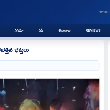
ADVERT
సినిమా
ఏపీ
తెలంగాణ
REVIEWS
త్తిన భక్తులు