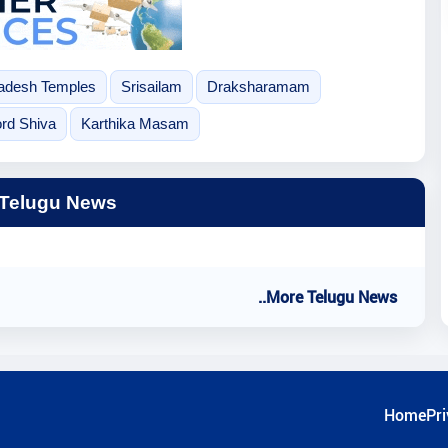
adesh Temples
Srisailam
Draksharamam
ord Shiva
Karthika Masam
 Telugu News
..More Telugu News
Home
Pri