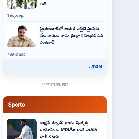
లుక్!
3 days ago
హైదరాబాద్‌లో రియల్ ఎస్టేట్ స్లంప్‌కు
మేం కారణం కాదు: హైడ్రా కమిషనర్ ఏవీ
రంగనాథ్
4 days ago
..more
ADVERTISEMENT
Sports
వార్మప్ మ్యాచ్: భారత స్పిన్నర్లు
రాణించినా.. తొలిరోజు లంక ఎలెవన్
భారీ స్కోరు