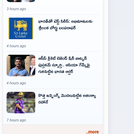
3 hours ago
భారత్‌తో టెస్ట్ సిరీస్: అభిమానులకు
శ్రీలంక బోర్డు బంపరాఫర్
4 hours ago
ఆసీస్ క్రికెట్ లెజెండ్ షేన్ వాట్సన్
పుస్తకమే స్ఫూర్తి.. ఆసియా గేమ్స్‌పై
గురిపెట్టిన భారత ఆర్చర్
4 hours ago
కొత్త ఇన్నింగ్స్ మొదలుపెట్టిన అజింక్యా
రహానే
7 hours ago
..more