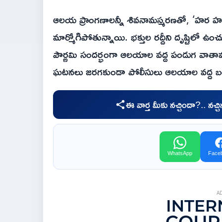
ఆలయ ప్రాంగణాలన్నీ శివనామస్మరణతో, ‘హర 
మార్మోగిపోతున్నాయి. భక్తుల రద్దీని దృష్టిలో ఉంచ
పౌర్ణమి సందర్భంగా ఆలయాల వద్ద పండుగ వాతావ
ఘటనలు జరగకుండా పోలీసులు ఆలయాల వద్ద బంద
ఈ వార్త మీకు నచ్చిందా?.. నచ్
WhatsApp
Face
A