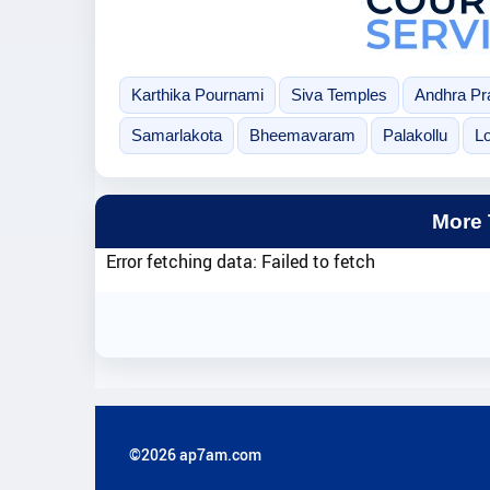
Karthika Pournami
Siva Temples
Andhra Pr
Samarlakota
Bheemavaram
Palakollu
L
More
Error fetching data: Failed to fetch
©2026 ap7am.com