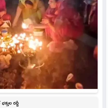
క్తుల రద్దీ