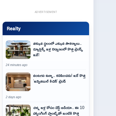
ADVERTISEMENT
Realty
తక్కువ స్థలంలో ఎక్కువ సౌకర్యాలు..
డ్యూప్లెక్స్ ఇళ్ల నిర్మాణంలో కొత్త ట్రెండ్స్
ఇవే!
24 minutes ago
వంటగది ఉన్నా.. కనిపించదు! ఇదే కొత్త
'ఇన్విజిబుల్ కిచెన్' ట్రెండ్
2 days ago
చిన్న ఇళ్ల కోసం బెస్ట్ ఐడియా.. ఈ 10
హ్యాంగింగ్ ప్లాంట్స్‌తో ఇంటికి కొత్త