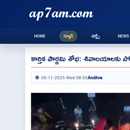
HOME
న్యూస్
షార్ట్స్
NEWS
కార్తిక పౌర్ణమి శోభ: శివాలయాలకు పోటె
05-11-2025 Wed 08:55
Andhra