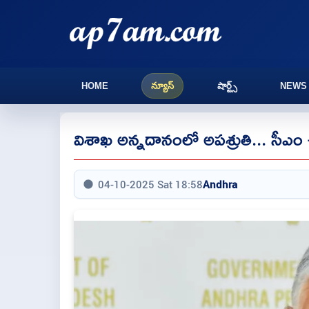
HOME
న్యూస్
షార్ట్స్
NEWS
విశాఖ అన్నదానంలో అపశ్రుతి... సీఎం
04-10-2025 Sat 18:58
Andhra