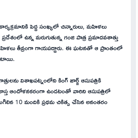
ార్యక్రమానికి పెద్ద సంఖ్యలో చిన్నారులు, మహిళలు
్రదేశంలో ఉన్న మరుగుతున్న గంజి పాత్ర ప్రమాదవశాత్తు
ు, మహిళలు తీవ్రంగా గాయపడ్డారు. ఈ ఘటనతో ఆ ప్రాంతంలో
నంటాయి.
ాత్రులను విశాఖపట్నంలోని కింగ్ జార్జ్ ఆసుపత్రికి
ితి కాస్త ఆందోళనకరంగా ఉండటంతో వారిని ఆసుపత్రిలో
నారు. మిగిలిన 10 మందికి ప్రథమ చికిత్స చేసిన అనంతరం