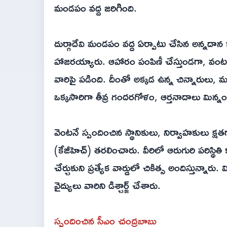
మండపం వద్ద జరిగింది.
దుర్గాదేవి మండపం వద్ద ఏర్పాటు చేసిన అన్నదాన క
హాజరయ్యారు. ఆహారం పంపిణీ చేస్తుండగా, వంట ప
వారిపై పడింది. దీంతో అక్కడ ఉన్న చిన్నారుల
ఒక్కసారిగా తీవ్ర గందరగోళం, ఆర్తనాదాలు మిన్
వెంటనే స్పందించిన స్థానికులు, నిర్వాహకులు క్షతగ
(కేజీహెచ్) తరలించారు. వీరిలో ఆరుగురి పరిస్థ
చేర్చుకుని ప్రత్యేక వార్డులో చికిత్స అందిస్తున్
వైద్యులు వారిని డిశ్చార్జ్ చేశారు.
స్పందించిన సీఎం చంద్రబాబు