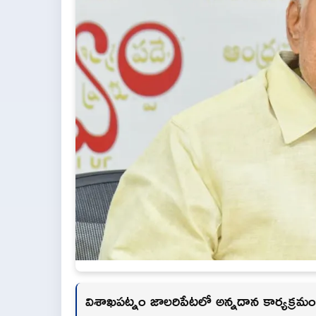
విశాఖపట్నం జాలరిపేటలో అన్నదాన కార్యక్రమ