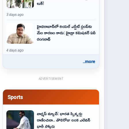
లుక్!
3 days ago
హైదరాబాద్‌లో రియల్ ఎస్టేట్ స్లంప్‌కు
మేం కారణం కాదు: హైడ్రా కమిషనర్ ఏవీ
రంగనాథ్
4 days ago
..more
ADVERTISEMENT
Sports
వార్మప్ మ్యాచ్: భారత స్పిన్నర్లు
రాణించినా.. తొలిరోజు లంక ఎలెవన్
భారీ స్కోరు