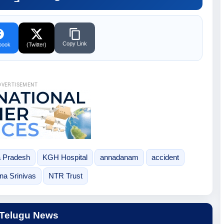
Copy Link
book
(Twitter)
DVERTISEMENT
 Pradesh
KGH Hospital
annadanam
accident
na Srinivas
NTR Trust
 Telugu News