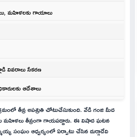
రులు, మహిళలకు గాయాలు
్లాడి వివరాలు సేకరణ
ధికారులకు ఆదేశాలు
మంలో తీవ్ర అపశ్రుతి చోటుచేసుకుంది. వేడి గంజి మీద
ు మహిళలు తీవ్రంగా గాయపడ్డారు. ఈ విషాద ఘటన
్మయ్య సంఘం ఆధ్వర్యంలో ఏర్పాటు చేసిన దుర్గాదేవి