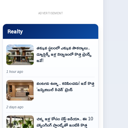
ADVERTISEMENT
Realty
తక్కువ స్థలంలో ఎక్కువ సౌకర్యాలు..
డ్యూప్లెక్స్ ఇళ్ల నిర్మాణంలో కొత్త ట్రెండ్స్
ఇవే!
1 hour ago
వంటగది ఉన్నా.. కనిపించదు! ఇదే కొత్త
'ఇన్విజిబుల్ కిచెన్' ట్రెండ్
2 days ago
చిన్న ఇళ్ల కోసం బెస్ట్ ఐడియా.. ఈ 10
హ్యాంగింగ్ ప్లాంట్స్‌తో ఇంటికి కొత్త