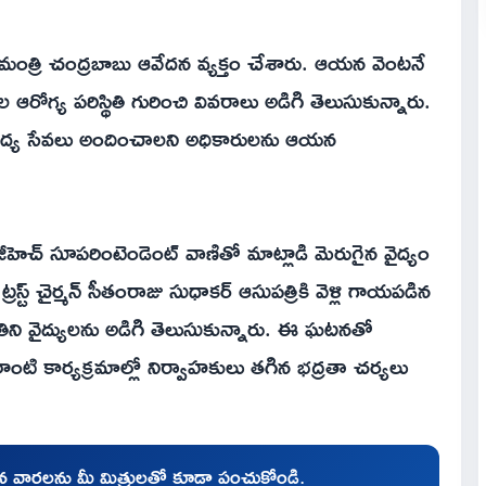
్రి చంద్రబాబు ఆవేదన వ్యక్తం చేశారు. ఆయన వెంటనే
రుల ఆరోగ్య పరిస్థితి గురించి వివరాలు అడిగి తెలుసుకున్నారు.
ైద్య సేవలు అందించాలని అధికారులను ఆయన
కేజీహెచ్ సూపరింటెండెంట్ వాణితో మాట్లాడి మెరుగైన వైద్యం
రస్ట్ చైర్మన్ సీతంరాజు సుధాకర్ ఆసుపత్రికి వెళ్లి గాయపడిన
థితిని వైద్యులను అడిగి తెలుసుకున్నారు. ఈ ఘటనతో
టి కార్యక్రమాల్లో నిర్వాహకులు తగిన భద్రతా చర్యలు
చిన వార్తలను మీ మిత్రులతో కూడా పంచుకోండి.