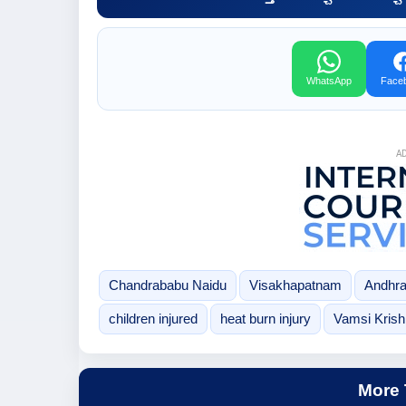
WhatsApp
Face
A
Chandrababu Naidu
Visakhapatnam
Andhra
children injured
heat burn injury
Vamsi Krish
More