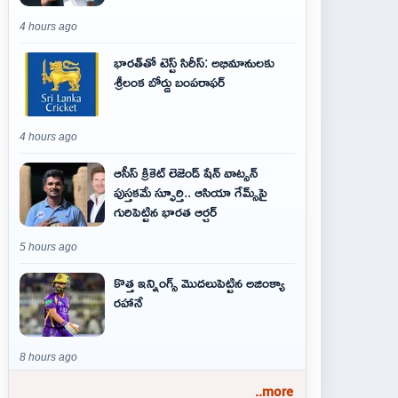
4 hours ago
భారత్‌తో టెస్ట్ సిరీస్: అభిమానులకు
శ్రీలంక బోర్డు బంపరాఫర్
4 hours ago
ఆసీస్ క్రికెట్ లెజెండ్ షేన్ వాట్సన్
పుస్తకమే స్ఫూర్తి.. ఆసియా గేమ్స్‌పై
గురిపెట్టిన భారత ఆర్చర్
5 hours ago
కొత్త ఇన్నింగ్స్ మొదలుపెట్టిన అజింక్యా
రహానే
8 hours ago
..more