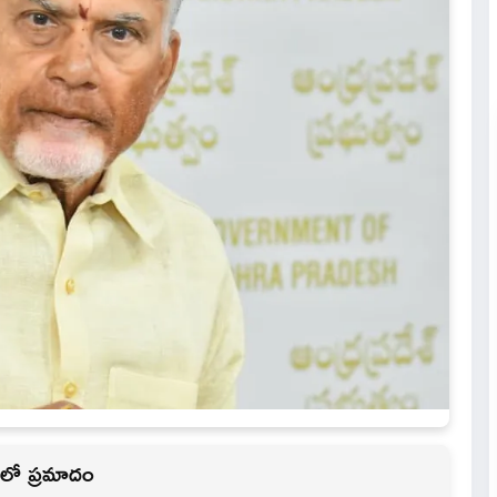
ంలో ప్రమాదం