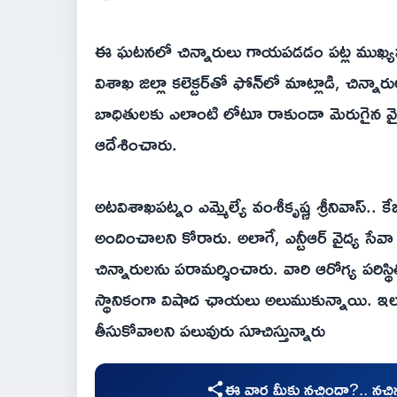
ఈ ఘటనలో చిన్నారులు గాయపడడం పట్ల ముఖ్యమంత
విశాఖ జిల్లా కలెక్టర్‌తో ఫోన్‌లో మాట్లాడి, చిన్నా
బాధితులకు ఎలాంటి లోటూ రాకుండా మెరుగైన వ
ఆదేశించారు.
అటవిశాఖపట్నం ఎమ్మెల్యే వంశీకృష్ణ శ్రీనివాస్.. 
అందించాలని కోరారు. అలాగే, ఎన్టీఆర్ వైద్య సేవా ట్
చిన్నారులను పరామర్శించారు. వారి ఆరోగ్య పరిస్
స్థానికంగా విషాద ఛాయలు అలుముకున్నాయి. ఇలాం
తీసుకోవాలని పలువురు సూచిస్తున్నారు
ఈ వార్త మీకు నచ్చిందా?.. నచ్