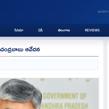
ADVERT
సినిమా
ఏపీ
తెలంగాణ
REVIEWS
 చంద్రబాబు ఆవేదన