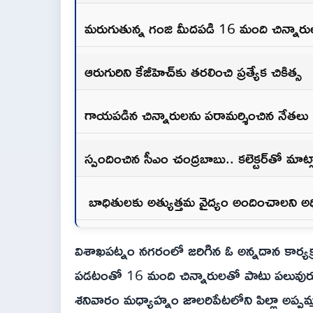
మరుగుతున్న గంజి మీదపడి 16 మంది చిన్నా
ఆరుగురిని కేజీహెచ్‌కు తరలించి ప్రత్యేక చికిత్స
గాయపడిన చిన్నారులను పరామర్శించిన నేతలు
స్పందించిన సీఎం చంద్రబాబు.. కలెక్టర్‌తో మాట
బాధితులకు అత్యుత్తమ వైద్యం అందించాలని అ
విశాఖపట్నం నగరంలో జరిగిన ఓ అన్నదాన కార్యక్ర
పడటంతో 16 మంది చిన్నారులతో పాటు పలువుర
శనివారం మధ్యాహ్నం జాలరిపేటలోని పిల్లా అప్పమ