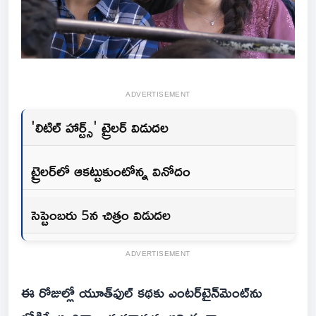
ADVERTISEMENT
'లిటిల్‌ హార్ట్స్' ట్రైలర్‌ విడుదల
ట్రైలర్‌లో ఆకట్టుకుంటోన్న వినోదం
సెప్టెంబరు 5న చిత్రం విడుదల
ADVERTISEMENT
ఈ రోజుల్లో యూత్‌ఫుల్‌ కథకు ఎంటర్‌టైన్‌మెంట్‌ను