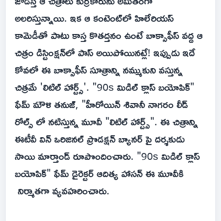
జోడిస్తే ఆ చిత్రాలు కుర్రకారును అమితంగా
అలరిస్తున్నాయి. ఇక ఆ కంటెంట్‌లో హిలేరియస్‌
కామెడీతో పాటు కాస్త కొతద్తనం ఉంటే బాక్సాఫీస్‌ వద్ద ఆ
చిత్రం డిస్టింక్షన్‌లో పాస్‌ అయిపోయినట్లే! ఇప్పుడు ఇదే
కోవలో ఈ బాక్సాఫీస్‌ సూత్రాన్ని నమ్ముకుని వస్తున్న
చిత్రమే 'లిటిల్‌ హార్ట్స్‌'. "90s మిడిల్ క్లాస్ బయోపిక్"
ఫేమ్ మౌళి తనుజ్, "హీరోయిన్ శివానీ నాగరం లీడ్
రోల్స్ లో నటిస్తున్న మూవీ "లిటిల్ హార్ట్స్". ఈ చిత్రాన్ని
ఈటీవీ విన్ ఒరిజినల్ ప్రొడక్షన్ బ్యానర్ పై దర్శకుడు
సాయి మార్తాండ్ రూపొందించారు. "90s మిడిల్ క్లాస్
బయోపిక్" ఫేమ్ డైరెక్టర్ ఆదిత్య హాసన్ ఈ మూవీకి
నిర్మాతగా వ్యవహరించారు.