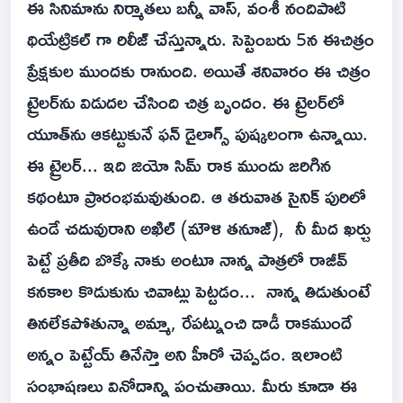
ఈ సినిమాను నిర్మాతలు బన్నీ వాస్, వంశీ నందిపాటి
థియేట్రికల్ గా రిలీజ్ చేస్తున్నారు. సెప్టెంబరు 5న ఈచిత్రం
ప్రేక్షకుల ముందకు రానుంది. అయితే శనివారం ఈ చిత్రం
ట్రైలర్‌ను విడుదల చేసింది చిత్ర బృందం. ఈ ట్రైలర్‌లో
యూత్‌ను ఆకట్టుకునే ఫన్‌ డైలాగ్స్‌ పుష్కలంగా ఉన్నాయి.
ఈ ట్రైలర్‌... ఇది జియో సిమ్‌ రాక ముందు జరిగిన
కథంటూ ప్రారంభమవుతుంది. ఆ తరువాత సైనిక్ పురిలో
ఉండే చదువురాని అఖిల్ (మౌళి తనూజ్), నీ మీద ఖర్చు
పెట్టే ప్రతీది బొక్కే నాకు అంటూ నాన్న పాత్రలో రాజీవ్‌
కనకాల కొడుకును చివాట్లు పెట్టడం... నాన్న తిడుతుంటే
తినలేకపోతున్నా అమ్మా, రేపట్నుంచి డాడీ రాకముందే
అన్నం పెట్టేయ్ తినేస్తా అని హీరో చెప్పడం. ఇలాంటి
సంభాషణలు వినోదాన్ని పంచుతాయి. మీరు కూడా ఈ