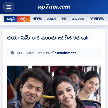
న్యూస్
షార్ట్స్
NEWS
సినిమా
ఏపీ
తెలంగాణ
REVIEWS
జియో సిమ్‌ రాక ముందు జరిగిన కథ ఇది!
30-08-2025 Sat 19:52
Entertainment