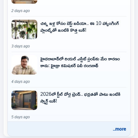
2 days ago
చిన్న ఇళ్ల కోసం బెస్ట్ ఐడియా.. ఈ 10 హ్యాంగింగ్
ప్లాంట్స్‌తో ఇంటికి కొత్త లుక్!
3 days ago
హైదరాబాద్‌లో రియల్ ఎస్టేట్ స్లంప్‌కు మేం కారణం
కాదు: హైడ్రా కమిషనర్ ఏవీ రంగనాథ్
4 days ago
2026లో స్టీల్ డోర్ల ట్రెండ్.. భద్రతతో పాటు ఇంటికి
స్మార్ట్ లుక్!
5 days ago
..more