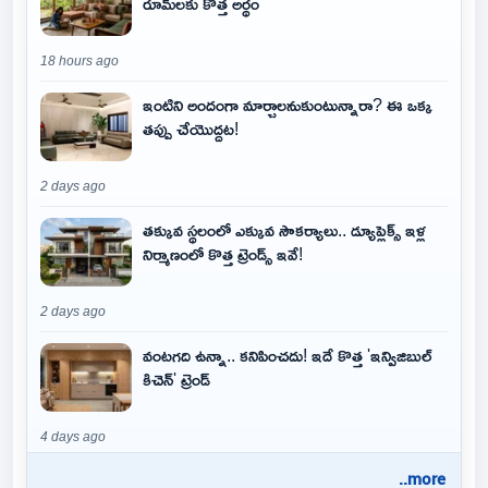
రూమ్‌లకు కొత్త అర్థం
18 hours ago
ఇంటిని అందంగా మార్చాలనుకుంటున్నారా? ఈ ఒక్క
తప్పు చేయొద్దట!
2 days ago
తక్కువ స్థలంలో ఎక్కువ సౌకర్యాలు.. డ్యూప్లెక్స్ ఇళ్ల
నిర్మాణంలో కొత్త ట్రెండ్స్ ఇవే!
2 days ago
వంటగది ఉన్నా.. కనిపించదు! ఇదే కొత్త 'ఇన్విజిబుల్
కిచెన్' ట్రెండ్
4 days ago
..more