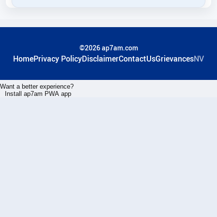
©2026 ap7am.com
Home
Privacy Policy
Disclaimer
ContactUs
Grievances
NV
Want a better experience?
Install ap7am PWA app