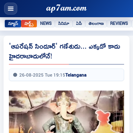
న్యూస్
షార్ట్స్
NEWS
సినిమా
ఏపీ
తెలంగాణ
REVIEWS
'ఆపరేషన్ సిందూర్' గణేశుడు... ఎక్కడో కాదు
హైదరాబాదులోనే!
26-08-2025 Tue 19:15
Telangana