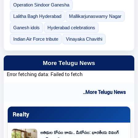
Operation Sindoor Ganesha
Lalitha Bagh Hyderabad
Mallikarjunaswamy Nagar
Ganesh idols
Hyderabad celebrations
Indian Air Force tribute
Vinayaka Chavithi
More Telugu News
Error fetching data: Failed to fetch
..More Telugu News
Realty
అతిథుల కోసం కాదు.. మీకోసం: భారతీయ లివింగ్