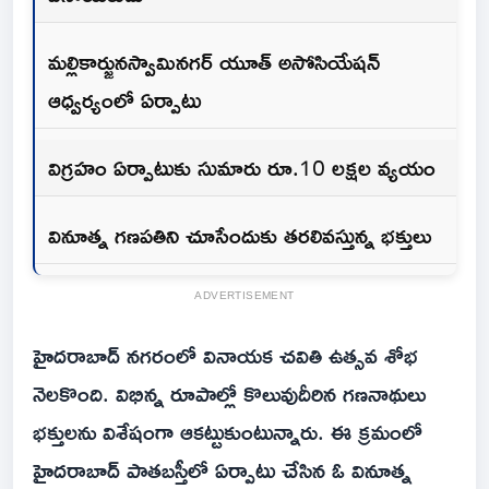
మల్లికార్జునస్వామినగర్ యూత్ అసోసియేషన్
ఆధ్వర్యంలో ఏర్పాటు
విగ్రహం ఏర్పాటుకు సుమారు రూ.10 లక్షల వ్యయం
వినూత్న గణపతిని చూసేందుకు తరలివస్తున్న భక్తులు
ADVERTISEMENT
హైదరాబాద్ నగరంలో వినాయక చవితి ఉత్సవ శోభ
నెలకొంది. విభిన్న రూపాల్లో కొలువుదీరిన గణనాథులు
భక్తులను విశేషంగా ఆకట్టుకుంటున్నారు. ఈ క్రమంలో
హైదరాబాద్ పాతబస్తీలో ఏర్పాటు చేసిన ఓ వినూత్న