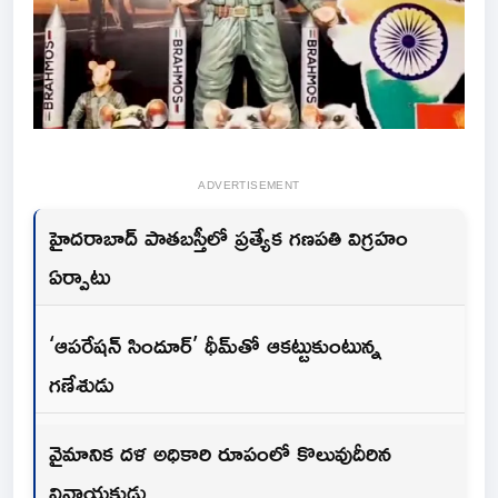
ADVERTISEMENT
హైదరాబాద్ పాతబస్తీలో ప్రత్యేక గణపతి విగ్రహం
ఏర్పాటు
‘ఆపరేషన్ సిందూర్’ థీమ్‌తో ఆకట్టుకుంటున్న
గణేశుడు
వైమానిక దళ అధికారి రూపంలో కొలువుదీరిన
వినాయకుడు