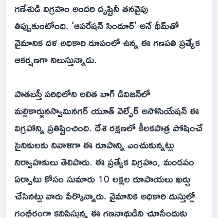
గణేశుడి విగ్రహం అందరి దృష్టినీ తనవైపు
తిప్పుకుంటోంది. ‘ఆపరేషన్ సిందూర్’ అనే థీమ్‌తో
వైమానిక దళ అధికారి రూపంలో ఉన్న ఈ గణపతి ప్రత్యేక
ఆకర్షణగా నిలుస్తున్నాడు.
పాతబస్తీ పరిధిలోని లలిత బాగ్ డివిజన్‌లో
మల్లికార్జునస్వామినగర్ యూత్ వెల్ఫేర్ అసోసియేషన్ ఈ
విగ్రహాన్ని ప్రతిష్టించింది. దేశ రక్షణలో కీలకపాత్ర పోషించే
సైనికులకు నివాళిగా ఈ రూపాన్ని ఎంచుకున్నట్లు
నిర్వాహకులు తెలిపారు. ఈ ప్రత్యేక విగ్రహం, మండపం
ఏర్పాటు కోసం సుమారు 10 లక్షల రూపాయలు ఖర్చు
చేసినట్లు వారు పేర్కొన్నారు. వైమానిక అధికారి దుస్తుల్లో
గంభీరంగా కనిపిస్తున్న ఈ గణనాథుడిని చూసేందుకు