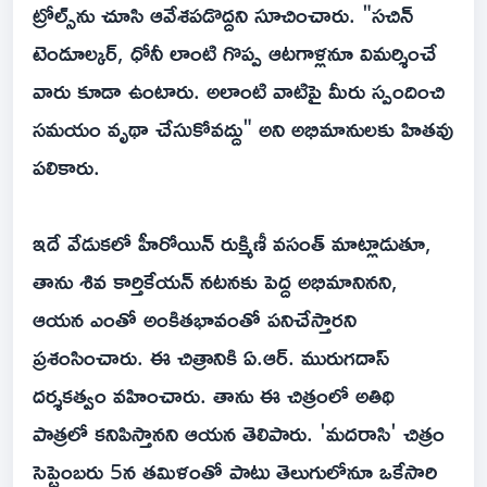
ట్రోల్స్‌ను చూసి ఆవేశపడొద్దని సూచించారు. "సచిన్
టెండూల్కర్, ధోనీ లాంటి గొప్ప ఆటగాళ్లనూ విమర్శించే
వారు కూడా ఉంటారు. అలాంటి వాటిపై మీరు స్పందించి
సమయం వృథా చేసుకోవద్దు" అని అభిమానులకు హితవు
పలికారు.
ఇదే వేడుకలో హీరోయిన్ రుక్మిణీ వసంత్ మాట్లాడుతూ,
తాను శివ కార్తికేయన్ నటనకు పెద్ద అభిమానినని,
ఆయన ఎంతో అంకితభావంతో పనిచేస్తారని
ప్రశంసించారు. ఈ చిత్రానికి ఏ.ఆర్. మురుగదాస్
దర్శకత్వం వహించారు. తాను ఈ చిత్రంలో అతిథి
పాత్రలో కనిపిస్తానని ఆయన తెలిపారు. 'మదరాసి' చిత్రం
సెప్టెంబరు 5న తమిళంతో పాటు తెలుగులోనూ ఒకేసారి