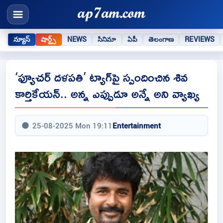
న్యూస్
షార్ట్స్
NEWS
సినిమా
ఏపీ
తెలంగాణ
REVIEWS
‘ఫ్యూచర్‌ దళపతి’ ట్యాగ్‌పై స్పందించిన శివ
కార్తికేయన్‌.. అన్న ఎప్పుడూ అన్నే అని వ్యాఖ్య
25-08-2025 Mon 19:11
Entertainment