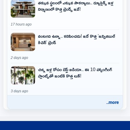
తక్కువ స్థలంలో ఎక్కువ సౌకర్యాలు.. డ్యూప్లెక్స్ ఇళ్ల
నిర్మాణంలో కొత్త ట్రెండ్స్ ఇవే!
17 hours ago
వంటగది ఉన్నా.. కనిపించదు! ఇదే కొత్త 'ఇన్విజిబుల్
కిచెన్' ట్రెండ్
2 days ago
చిన్న ఇళ్ల కోసం బెస్ట్ ఐడియా.. ఈ 10 హ్యాంగింగ్
ప్లాంట్స్‌తో ఇంటికి కొత్త లుక్!
3 days ago
..more