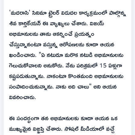
'మదరాసి' సినిమా ట్రైలర్ విడుదల కార్యక్రమంలో పాల్గొన్న
శివ కార్తికేయన్ ఈ వ్యాఖ్యలు చేశారు. విజయ్
అభిమానులను తాను ఆకర్షించే ప్రయత్నం
చేస్తున్నానంటూ వస్తున్న ఆరోపణలను కూడా ఆయన
ఖండించారు. "ఏ నటుడూ మరొక నటుడి అభిమానులను
గెలుచుకోవాలని అనుకోరు. నేను పరిశ్రమలో 15 ఏళ్లుగా
కష్టపడుతున్నాను. నాకంటూ కొంతమంది అభిమానులను
సంపాదించుకున్నాను. నాకు అది చాలు" అని ఆయన
వివరించారు.
ఈ సందర్భంగా తన అభిమానులకు కూడా ఆయన ఒక
ముఖ్యమైన విజ్ఞప్తి చేశారు. సోషల్ మీడియాలో వచ్చే