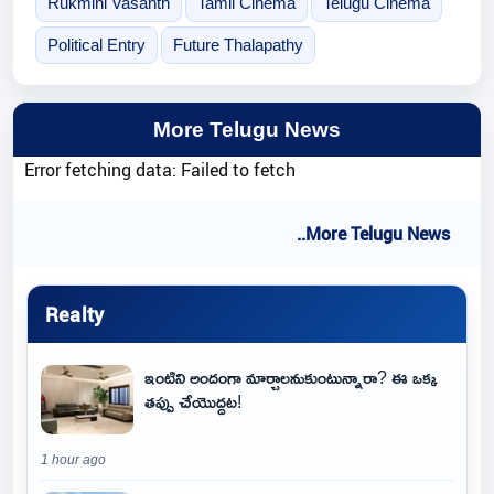
Rukmini Vasanth
Tamil Cinema
Telugu Cinema
Political Entry
Future Thalapathy
More Telugu News
Error fetching data: Failed to fetch
..More Telugu News
Realty
ఇంటిని అందంగా మార్చాలనుకుంటున్నారా? ఈ ఒక్క
తప్పు చేయొద్దట!
1 hour ago