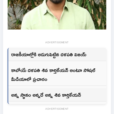
ADVERTISEMENT
రాజకీయాల్లోకి అడుగుపెట్టిన దళపతి విజయ్
కాబోయే దళపతి శివ కార్తికేయన్ అంటూ సోషల్
మీడియాలో ప్రచారం
అన్న స్థానం అన్నదే అన్న శివ కార్తికేయన్
ADVERTISEMENT