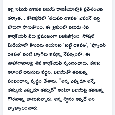
అగ్ర నటుడు దళపతి విజయ్ రాజకీయాల్లోకి ప్రవేశించిన
తర్వాత... కోలీవుడ్‌లో ‘తదుపరి దళపతి’ ఎవరనే చర్చ
జోరుగా సాగుతోంది. ఈ క్రమంలో నటుడు శివ
కార్తికేయన్ పేరు ప్రముఖంగా వినిపిస్తోంది. సోషల్
మీడియాలో కొందరు ఆయనకు ‘కుట్టి దళపతి’, ‘ఫ్యూచర్
దళపతి’ వంటి ట్యాగ్‌లు ఇస్తున్న నేపథ్యంలో, ఈ
ఊహాగానాలపై శివ కార్తికేయన్ స్పందించారు. తనకు
అలాంటి బిరుదులు వద్దని, విజయ్‌తో తనకున్న
సంబంధాన్ని స్పష్టం చేశారు. "అన్న ఎప్పుడూ అన్నే.
తమ్ముడు ఎప్పుడూ తమ్ముడే" అంటూ విజయ్‌పై తనకున్న
గౌరవాన్ని చాటుకున్నారు. అన్న స్థానం అన్నదే అని
వ్యాఖ్యానించారు.