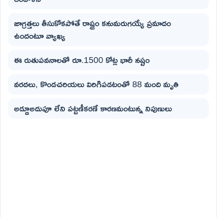
జాగ్రత్తలు తీసుకోకపోతే రాష్ట్రం కనుమరుగయ్యే ప్రమాదం
ఉందంటూ వ్యాఖ్య‌
ఈ రుతుపవనాలతో రూ.1500 కోట్ల భారీ నష్టం
వరదలు, కొండచరియలు విరిగిపడటంతో 88 మంది మృతి
అడ్డూఅదుపూ లేని పట్టణీకరణే కారణమంటున్న నిపుణులు