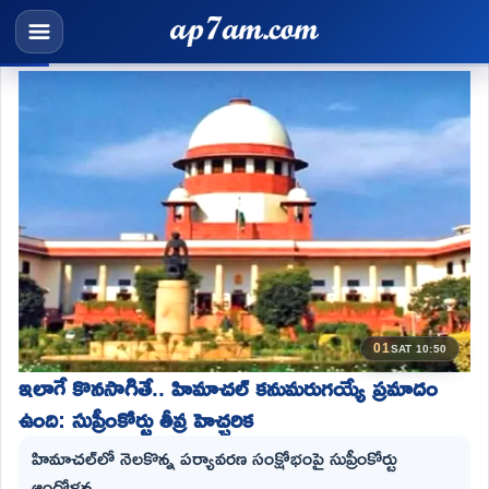
01
SAT 10:50
ఇలాగే కొన‌సాగితే.. హిమాచల్ కనుమరుగయ్యే ప్రమాదం
ఉంది: సుప్రీంకోర్టు తీవ్ర హెచ్చరిక
హిమాచల్‌లో నెలకొన్న పర్యావరణ సంక్షోభంపై సుప్రీంకోర్టు
ఆందోళ‌న‌