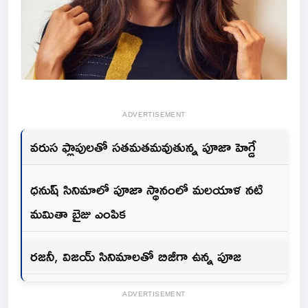
ADVERTISEMENT
వరుస ఫ్లాపులతో సతమతమవుతున్న పూజా హెగ్డే
ధనుష్ సినిమాలో పూజా స్థానంలో మలయాళ నటి
మమితా బైజు ఎంపిక
రజనీ, విజయ్ సినిమాలతో బిజీగా ఉన్న పూజ
ADVERTISEMENT