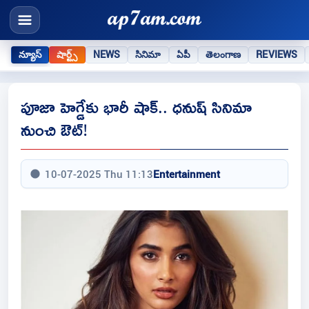
న్యూస్
షార్ట్స్
NEWS
సినిమా
ఏపీ
తెలంగాణ
REVIEWS
పూజా హెగ్డేకు భారీ షాక్.. ధనుష్ సినిమా
నుంచి ఔట్!
10-07-2025 Thu 11:13
Entertainment