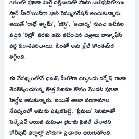
గతంలో పూజా హెగ్డే దక్షిణాదితో పాటు బాలీవుడ్‌లోనూ
స్టార్ హీరోయిన్‌గా భారీ రెమ్యునరేషన్ అందుకున్నారు.
అయితే ‘రాధే శ్యామ్’, ‘బీస్ట్’, ‘ఆచార్య’ నుంచి ఇటీవల
వచ్చిన ‘రెట్రో’ వరకు ఆమె నటించిన చిత్రాలు బాక్సాఫీస్
వద్ద నిరాశపరిచాయి. దీంతో ఆమె క్రేజ్ కొంతమేర
తగ్గింది.
ఈ నేపథ్యంలోనే ధనుష్ హీరోగా దర్శకుడు విగ్నేష్ రాజా
తెరకెక్కించనున్న కొత్త సినిమా కోసం మొదట పూజా
హెగ్డేని అనుకున్నారు. అయితే తాజా పరిణామాల
నేపథ్యంలో ఆమెను పక్కనపెట్టి, ‘ప్రేమలు’ సినిమాతో
సెన్సేషన్ అయిన మమితా బైజును ఫైనల్ చేశారని
కోలీవుడ్ వర్గాల్లో జోరుగా ప్రచారం జరుగుతోంది.