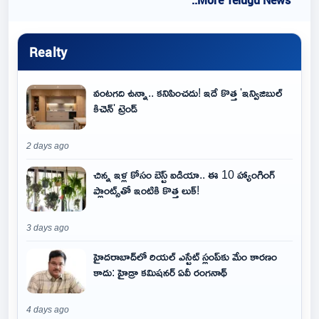
..More Telugu News
Realty
వంటగది ఉన్నా.. కనిపించదు! ఇదే కొత్త 'ఇన్విజిబుల్
కిచెన్' ట్రెండ్
2 days ago
చిన్న ఇళ్ల కోసం బెస్ట్ ఐడియా.. ఈ 10 హ్యాంగింగ్
ప్లాంట్స్‌తో ఇంటికి కొత్త లుక్!
3 days ago
హైదరాబాద్‌లో రియల్ ఎస్టేట్ స్లంప్‌కు మేం కారణం
కాదు: హైడ్రా కమిషనర్ ఏవీ రంగనాథ్
4 days ago