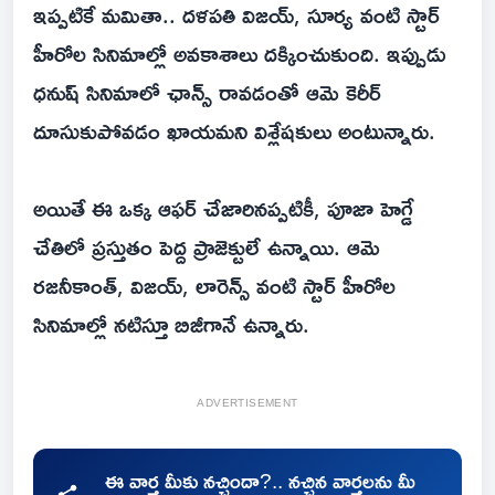
ఇప్పటికే మమితా.. దళపతి విజయ్, సూర్య వంటి స్టార్
హీరోల సినిమాల్లో అవకాశాలు దక్కించుకుంది. ఇప్పుడు
ధనుష్ సినిమాలో ఛాన్స్ రావడంతో ఆమె కెరీర్
దూసుకుపోవడం ఖాయమని విశ్లేషకులు అంటున్నారు.
అయితే ఈ ఒక్క ఆఫర్ చేజారినప్పటికీ, పూజా హెగ్డే
చేతిలో ప్రస్తుతం పెద్ద ప్రాజెక్టులే ఉన్నాయి. ఆమె
రజనీకాంత్, విజయ్, లారెన్స్ వంటి స్టార్ హీరోల
సినిమాల్లో నటిస్తూ బిజీగానే ఉన్నారు.
ADVERTISEMENT
ఈ వార్త మీకు నచ్చిందా?.. నచ్చిన వార్తలను మీ