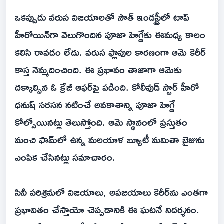
ఒకప్పుడు వరుస విజయాలతో సౌత్ ఇండస్ట్రీలో టాప్
హీరోయిన్‌గా వెలుగొందిన పూజా హెగ్డేకు ఈమధ్య కాలం
కలిసి రావడం లేదు. వరుస ఫ్లాపుల కారణంగా ఆమె కెరీర్
కాస్త నెమ్మదించింది. ఈ ప్రభావం తాజాగా ఆమెకు
దక్కాల్సిన ఓ క్రేజీ ఆఫర్‌పై పడింది. కోలీవుడ్ స్టార్ హీరో
ధనుష్ సరసన నటించే అవకాశాన్ని పూజా హెగ్డే
కోల్పోయినట్లు తెలుస్తోంది. ఆమె స్థానంలో ప్రస్తుతం
మంచి ఫామ్‌లో ఉన్న మలయాళ బ్యూటీ మమితా బైజును
ఎంపిక చేసినట్లు సమాచారం.
సినీ పరిశ్రమలో విజయాలు, అపజయాలు కెరీర్‌ను ఎంతగా
ప్రభావితం చేస్తాయో చెప్పడానికి ఈ ఘటనే నిదర్శనం.