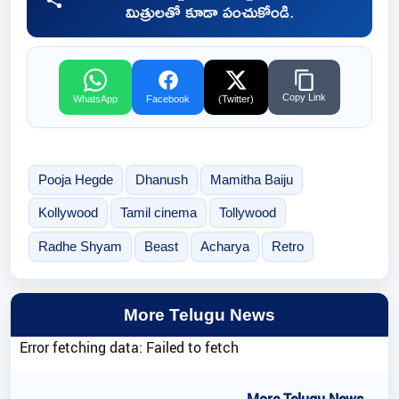
మిత్రులతో కూడా పంచుకోండి.
Copy Link
WhatsApp
Facebook
(Twitter)
Pooja Hegde
Dhanush
Mamitha Baiju
Kollywood
Tamil cinema
Tollywood
Radhe Shyam
Beast
Acharya
Retro
More Telugu News
Error fetching data: Failed to fetch