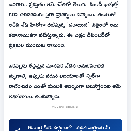
ఎదిగారు. ప్రస్తుతం ఆమె చేతిలో తెలుగు, హిందీ భాషల్లో
కలిపి అరడజనుకు పైగా ప్రాజెక్టులు ఉన్నాయి. తెలుగులో
అడివి శేష్ హీరోగా నటిస్తున్న 'డెకాయిట్' చిత్రంలో ఆమె
కథానాయికగా నటిస్తున్నారు. ఈ చిత్రం డిసెంబర్‌లో
ప్రేక్షకుల ముందుకు రానుంది.
ఒకప్పుడు తీవ్రమైన మానసిక వేదన అనుభవించిన
మృణాల్, ఇప్పుడు వరుస విజయాలతో స్టార్‌గా
రాణించడం ఎంతో మందికి ఆదర్శంగా నిలుస్తోందని ఆమె
అభిమానులు అంటున్నారు.
ADVERTISEMENT
ఈ వార్త మీకు నచ్చిందా?.. నచ్చిన వార్తలను మీ