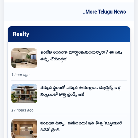
..More Telugu News
Realty
ఇంటిని అందంగా మార్చాలనుకుంటున్నారా? ఈ ఒక్క
తప్పు చేయొద్దట!
1 hour ago
తక్కువ స్థలంలో ఎక్కువ సౌకర్యాలు.. డ్యూప్లెక్స్ ఇళ్ల
నిర్మాణంలో కొత్త ట్రెండ్స్ ఇవే!
17 hours ago
వంటగది ఉన్నా.. కనిపించదు! ఇదే కొత్త 'ఇన్విజిబుల్
కిచెన్' ట్రెండ్