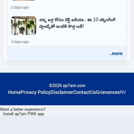
2 days ago
చిన్న ఇళ్ల కోసం బెస్ట్ ఐడియా.. ఈ 10 హ్యాంగింగ్
ప్లాంట్స్‌తో ఇంటికి కొత్త లుక్!
3 days ago
..more
©2026 ap7am.com
Home
Privacy Policy
Disclaimer
ContactUs
Grievances
NV
Want a better experience?
Install ap7am PWA app