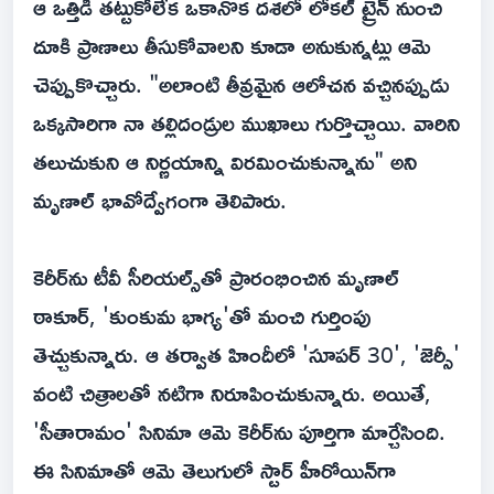
ఆ ఒత్తిడి తట్టుకోలేక ఒకానొక దశలో లోకల్ ట్రైన్ నుంచి
దూకి ప్రాణాలు తీసుకోవాలని కూడా అనుకున్నట్లు ఆమె
చెప్పుకొచ్చారు. "అలాంటి తీవ్రమైన ఆలోచన వచ్చినప్పుడు
ఒక్కసారిగా నా తల్లిదండ్రుల ముఖాలు గుర్తొచ్చాయి. వారిని
తలుచుకుని ఆ నిర్ణయాన్ని విరమించుకున్నాను" అని
మృణాల్ భావోద్వేగంగా తెలిపారు.
కెరీర్‌ను టీవీ సీరియల్స్‌తో ప్రారంభించిన మృణాల్
ఠాకూర్, 'కుంకుమ భాగ్య'తో మంచి గుర్తింపు
తెచ్చుకున్నారు. ఆ తర్వాత హిందీలో 'సూపర్ 30', 'జెర్సీ'
వంటి చిత్రాలతో నటిగా నిరూపించుకున్నారు. అయితే,
'సీతారామం' సినిమా ఆమె కెరీర్‌ను పూర్తిగా మార్చేసింది.
ఈ సినిమాతో ఆమె తెలుగులో స్టార్ హీరోయిన్‌గా