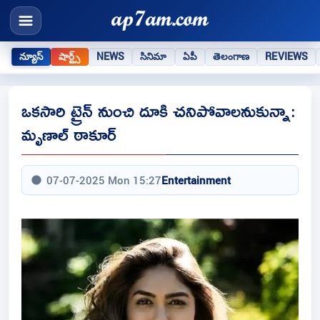
న్యూస్
షార్ట్స్
NEWS
సినిమా
ఏపీ
తెలంగాణ
REVIEWS
ఒకసారి ట్రైన్ నుంచి దూకి చనిపోవాలనుకున్నా:
మృణాల్ ఠాకూర్
07-07-2025 Mon 15:27
Entertainment