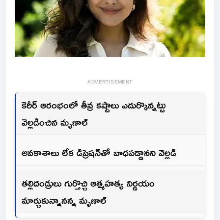
ADVERTISEMENT
కెరీర్ ఆరంభంలో తీవ్ర కష్టాలు ఎదుర్కొన్నట్టు
వెల్లడించిన మృణాల్
అవకాశాలు లేక డిప్రెషన్‌తో బాధపడ్డానని వెల్లడి
తల్లిదండ్రులు గుర్తొచ్చి ఆత్మహత్య నిర్ణయం
మార్చుకున్నానన్న మృణాల్