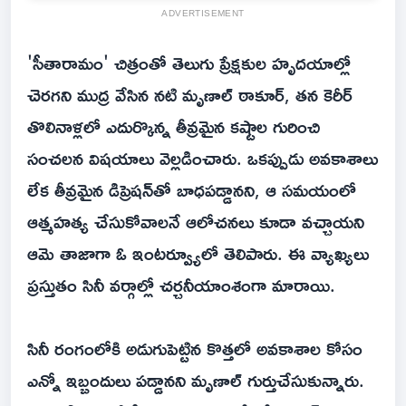
ADVERTISEMENT
'సీతారామం' చిత్రంతో తెలుగు ప్రేక్షకుల హృదయాల్లో
చెరగని ముద్ర వేసిన నటి మృణాల్ ఠాకూర్, తన కెరీర్
తొలినాళ్లలో ఎదుర్కొన్న తీవ్రమైన కష్టాల గురించి
సంచలన విషయాలు వెల్లడించారు. ఒకప్పుడు అవకాశాలు
లేక తీవ్రమైన డిప్రెషన్‌తో బాధపడ్డానని, ఆ సమయంలో
ఆత్మహత్య చేసుకోవాలనే ఆలోచనలు కూడా వచ్చాయని
ఆమె తాజాగా ఓ ఇంటర్వ్యూలో తెలిపారు. ఈ వ్యాఖ్యలు
ప్రస్తుతం సినీ వర్గాల్లో చర్చనీయాంశంగా మారాయి.
సినీ రంగంలోకి అడుగుపెట్టిన కొత్తలో అవకాశాల కోసం
ఎన్నో ఇబ్బందులు పడ్డానని మృణాల్ గుర్తుచేసుకున్నారు.