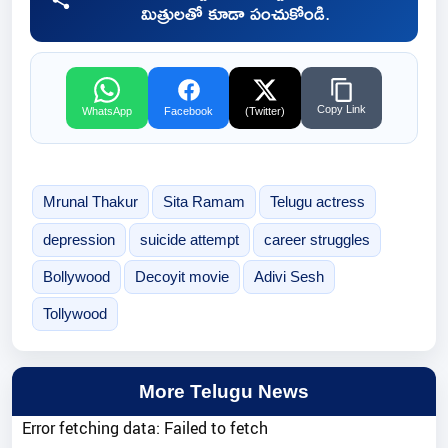
మిత్రులతో కూడా పంచుకోండి.
Copy Link
WhatsApp
Facebook
(Twitter)
Mrunal Thakur
Sita Ramam
Telugu actress
depression
suicide attempt
career struggles
Bollywood
Decoyit movie
Adivi Sesh
Tollywood
More Telugu News
Error fetching data: Failed to fetch