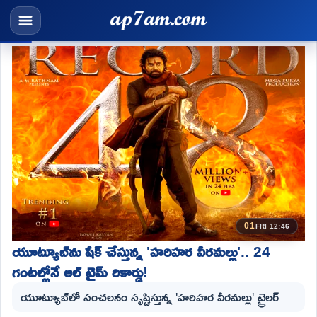
01
FRI 12:46
యూట్యూబ్‌ను షేక్ చేస్తున్న 'హరిహర వీరమల్లు'.. 24
గంటల్లోనే ఆల్ టైమ్ రికార్డు!
యూట్యూబ్‌లో సంచలనం సృష్టిస్తున్న 'హరిహర వీరమల్లు' ట్రైలర్