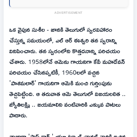
ADVERTISEMENT
ఒక వైపున సుశీల - జానకి తెలుగులో స్వరవిహారం
చేస్తున్న సమయంలో, ఎల్ ఆర్ ఈశ్వరి తన స్వరాన్ని
వినిపించారు. తన స్వరంలోని కొత్తదనాన్ని పరిచయం
చేశారు. 1958లోనే ఆమెను గాయనిగా కేవీ మహదేవన్
పరిచయం చేసినప్పటికీ, 1960లలో వచ్చిన
'పాశమలార్' గాయనిగా ఆమెకి మంచి గుర్తింపును
తెచ్చిపెట్టింది. ఆ తరువాత ఆమె తెలుగులో విజయలలిత ..
జ్యోతిలక్ష్మి .. జయమాలిని వంటివారికి ఎక్కువ పాటలు
పాడారు.
తాజాగా 'పాప్ కార్న్' యూ ట్యూబ్ ఛానల్ వారికి ఇచ్చిన