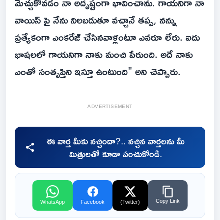
మెచ్చుకోవడం నా అదృష్టంగా భావించాను. గాయనిగా నా
వాయిస్ పై నేను నిలబడుతూ వచ్చానే తప్ప, నన్ను
ప్రత్యేకంగా ఎంకరేజ్ చేసినవాళ్లంటూ ఎవరూ లేరు. ఐదు
భాషలలో గాయనిగా నాకు మంచి పేరుంది. అదే నాకు
ఎంతో సంతృప్తిని ఇస్తూ ఉంటుంది" అని చెప్పారు.
ADVERTISEMENT
ఈ వార్త మీకు నచ్చిందా?.. నచ్చిన వార్తలను మీ
మిత్రులతో కూడా పంచుకోండి.
Copy Link
WhatsApp
Facebook
(Twitter)