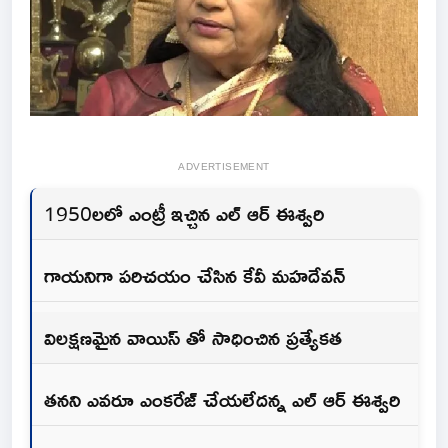
ADVERTISEMENT
1950లలో ఎంట్రీ ఇచ్చిన ఎల్ ఆర్ ఈశ్వరి
గాయనిగా పరిచయం చేసిన కేవీ మహదేవన్
విలక్షణమైన వాయిస్ తో సాధించిన ప్రత్యేకత
తనని ఎవరూ ఎంకరేజ్ చేయలేదన్న ఎల్ ఆర్ ఈశ్వరి