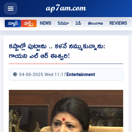
న్యూస్
షార్ట్స్
NEWS
సినిమా
ఏపీ
తెలంగాణ
REVIEWS
కష్టాల్లో పుట్టాను .. కళనే నమ్ముకున్నాను:
గాయని ఎల్ ఆర్ ఈశ్వరి!
04-06-2025 Wed 11:17
Entertainment