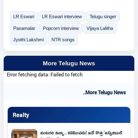
LR Eswari
LR Eswari interview
Telugu singer
Pasamalar
Popcorn interview
Vijaya Lalitha
Jyothi Lakshmi
NTR songs
More Telugu News
Error fetching data: Failed to fetch
..More Telugu News
Realty
వంటగది ఉన్నా.. కనిపించదు! ఇదే కొత్త 'ఇన్విజిబుల్