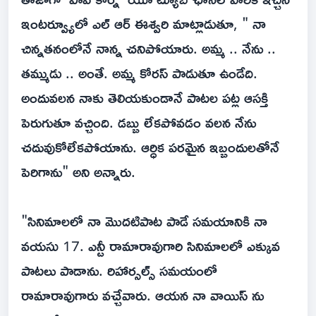
ఇంటర్వ్యూలో ఎల్ ఆర్ ఈశ్వరి మాట్లాడుతూ, " నా
చిన్నతనంలోనే నాన్న చనిపోయారు. అమ్మ .. నేను ..
తమ్ముడు .. అంతే. అమ్మ కోరస్ పాడుతూ ఉండేది.
అందువలన నాకు తెలియకుండానే పాటల పట్ల ఆసక్తి
పెరుగుతూ వచ్చింది. డబ్బు లేకపోవడం వలన నేను
చదువుకోలేకపోయాను. ఆర్ధిక పరమైన ఇబ్బందులతోనే
పెరిగాను" అని అన్నారు.
"సినిమాలలో నా మొదటిపాట పాడే సమయానికి నా
వయసు 17. ఎన్టీ రామారావుగారి సినిమాలలో ఎక్కువ
పాటలు పాడాను. రిహార్సల్స్ సమయంలో
రామారావుగారు వచ్చేవారు. ఆయన నా వాయిస్ ను