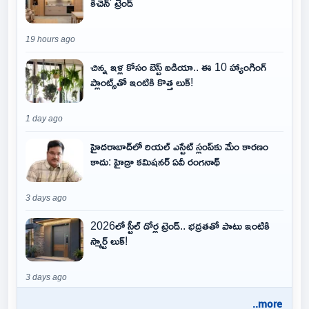
కిచెన్' ట్రెండ్
19 hours ago
చిన్న ఇళ్ల కోసం బెస్ట్ ఐడియా.. ఈ 10 హ్యాంగింగ్
ప్లాంట్స్‌తో ఇంటికి కొత్త లుక్!
1 day ago
హైదరాబాద్‌లో రియల్ ఎస్టేట్ స్లంప్‌కు మేం కారణం
కాదు: హైడ్రా కమిషనర్ ఏవీ రంగనాథ్
3 days ago
2026లో స్టీల్ డోర్ల ట్రెండ్.. భద్రతతో పాటు ఇంటికి
స్మార్ట్ లుక్!
3 days ago
..more