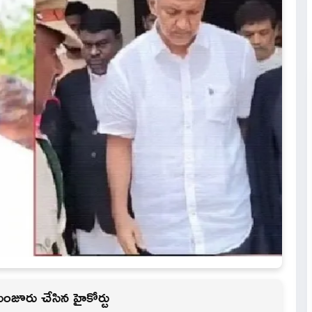
మంజూరు చేసిన హైకోర్టు