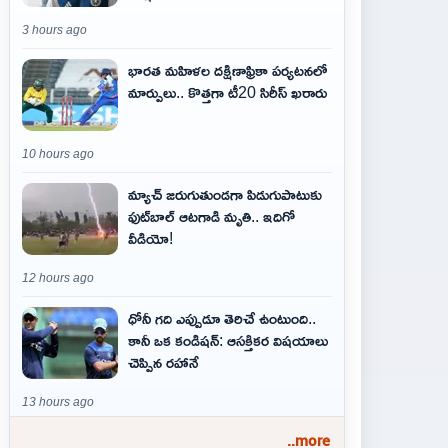
3 hours ago
భారత మహిళల దక్షిణాఫ్రికా పర్యటనలో
మార్పులు.. కొత్తగా టీ20 సిరీస్ ఖరారు
10 hours ago
మ్యాచ్ జరుగుతుండగా పిడుగుపాటుకు
ఫుట్‌బాల్ ఆటగాడి మృతి.. ఇదిగో
వీడియో!
12 hours ago
ధోనీ గది ఎప్పుడూ తెరిచే ఉంటుంది..
కానీ ఒక కండిషన్: ఆసక్తికర విషయాలు
చెప్పిన రహానే
13 hours ago
..more