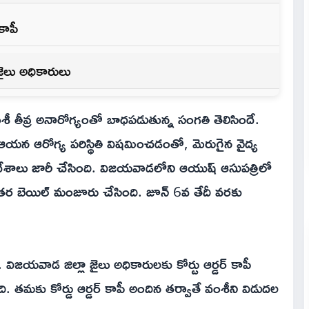
కాపీ
జైలు అధికారులు
వంశీ తీవ్ర అనారోగ్యంతో బాధపడుతున్న సంగతి తెలిసిందే.
న ఆరోగ్య పరిస్థితి విషమించడంతో, మెరుగైన వైద్య
న ఆదేశాలు జారీ చేసింది. విజయవాడలోని ఆయుష్ ఆసుపత్రిలో
యంతర బెయిల్ మంజూరు చేసింది. జూన్ 6వ తేదీ వరకు
ిజయవాడ జిల్లా జైలు అధికారులకు కోర్టు ఆర్డర్ కాపీ
 తమకు కోర్డు ఆర్డర్ కాపీ అందిన తర్వాతే వంశీని విడుదల