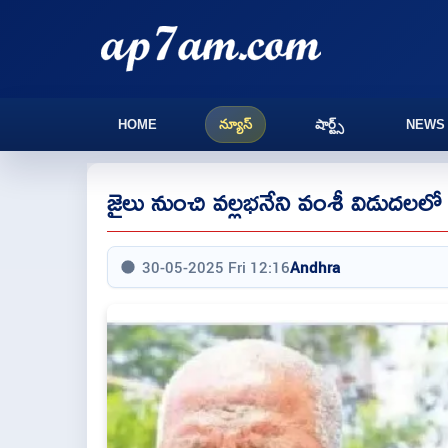
HOME
న్యూస్
షార్ట్స్
NEWS
జైలు నుంచి వల్లభనేని వంశీ విడుదలలో
30-05-2025 Fri 12:16
Andhra