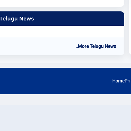
 Telugu News
..More Telugu News
Home
Pri