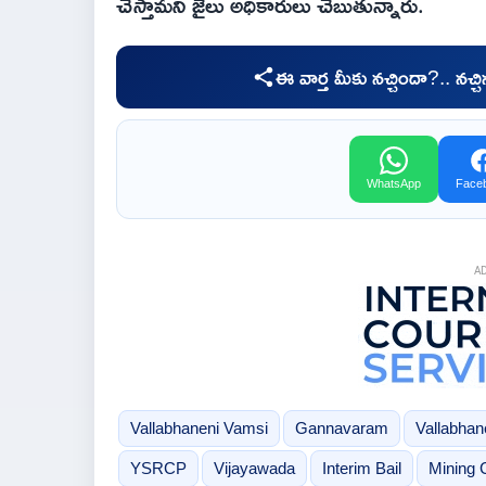
చేస్తామని జైలు అధికారులు చెబుతున్నారు.
ఈ వార్త మీకు నచ్చిందా?.. నచ్
WhatsApp
Face
A
Vallabhaneni Vamsi
Gannavaram
Vallabhan
YSRCP
Vijayawada
Interim Bail
Mining 