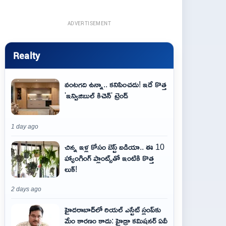
ADVERTISEMENT
Realty
వంటగది ఉన్నా.. కనిపించదు! ఇదే కొత్త
'ఇన్విజిబుల్ కిచెన్' ట్రెండ్
1 day ago
చిన్న ఇళ్ల కోసం బెస్ట్ ఐడియా.. ఈ 10
హ్యాంగింగ్ ప్లాంట్స్‌తో ఇంటికి కొత్త
లుక్!
2 days ago
హైదరాబాద్‌లో రియల్ ఎస్టేట్ స్లంప్‌కు
మేం కారణం కాదు: హైడ్రా కమిషనర్ ఏవీ