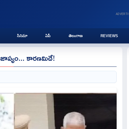
ADVERT
సినిమా
ఏపీ
తెలంగాణ
REVIEWS
 జాప్యం... కారణమిదే!