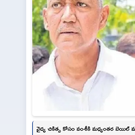
వైద్య చికిత్స కోసం వంశీకి మధ్యంతర బెయిల్ 