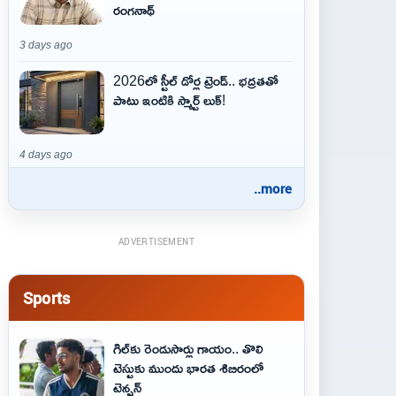
రంగనాథ్
3 days ago
2026లో స్టీల్ డోర్ల ట్రెండ్.. భద్రతతో
పాటు ఇంటికి స్మార్ట్ లుక్!
4 days ago
..more
ADVERTISEMENT
Sports
గిల్‌కు రెండుసార్లు గాయం.. తొలి
టెస్టుకు ముందు భారత శిబిరంలో
టెన్షన్