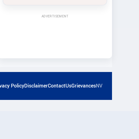
ADVERTISEMENT
vacy Policy
Disclaimer
ContactUs
Grievances
NV