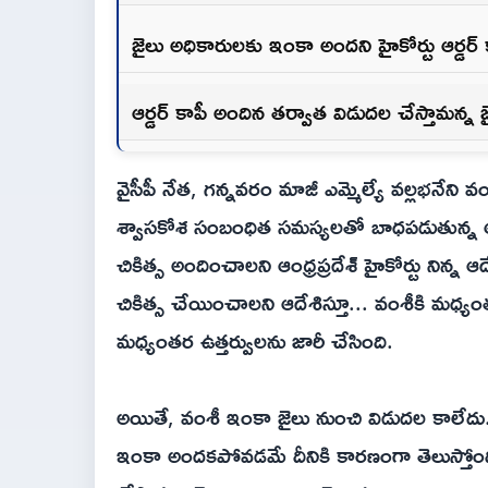
జైలు అధికారులకు ఇంకా అందని హైకోర్టు ఆర్డర్ 
ఆర్డర్ కాపీ అందిన తర్వాత విడుదల చేస్తామన్న 
వైసీపీ నేత, గన్నవరం మాజీ ఎమ్మెల్యే వల్లభనేని 
శ్వాసకోశ సంబంధిత సమస్యలతో బాధపడుతున్న ఆయ
చికిత్స అందించాలని ఆంధ్రప్రదేశ్ హైకోర్టు నిన్
చికిత్స చేయించాలని ఆదేశిస్తూ... వంశీకి మధ్
మధ్యంతర ఉత్తర్వులను జారీ చేసింది.
అయితే, వంశీ ఇంకా జైలు నుంచి విడుదల కాలేదు. వ
ఇంకా అందకపోవడమే దీనికి కారణంగా తెలుస్తోంది.