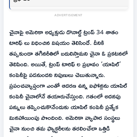
ADVERTISEMENT
చైనాపై అమెరికా అధ్యక్షుడు డొనాల్డ్ ట్రంప్ 34 శాతం
టారిఫ్ లు విధించిన విషయం తెలిసిందే. దీనికి
తప్పకుండా తగినరీతిలో బదులిస్తామని చైనా ఓ ప్రకటనలో
తెలిపింది. అయితే, ట్రంప్ టారిఫ్ ల ప్రభావం ‘యాపిల్’
కంపెనీపై పడనుందని నిపుణులు చెబుతున్నారు.
ప్రపంచవ్యాప్తంగా ఎంతో ఆదరణ ఉన్న ఐఫోన్లను యాపిల్
కంపెనీ చైనాలోనే తయారుచేస్తుంది. గతంలో అదనపు
పన్నులు తప్పించుకొనేందుకు యాపిల్‌ కంపెనీ ప్రత్యేక
మినహాయింపు పొందింది. అమెరికా వ్యాపార సంస్థలు
చైనా నుంచి తమ ఫ్యాక్టరీలను తరలించేలా ఒత్తిడి