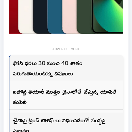
ADVERTISEMENT
ఫోన్ ధరలు 30 నుంచి 40 శాతం
పెరుగుతాయంటున్న నిపుణులు
ఐఫోన్ల తయారీ మొత్తం చైనాలోనే చేస్తున్న యాపిల్
కంపెనీ
చైనాపై ట్రంప్ టారిఫ్ లు విధించడంతో సంస్థపై
ప్రభావం