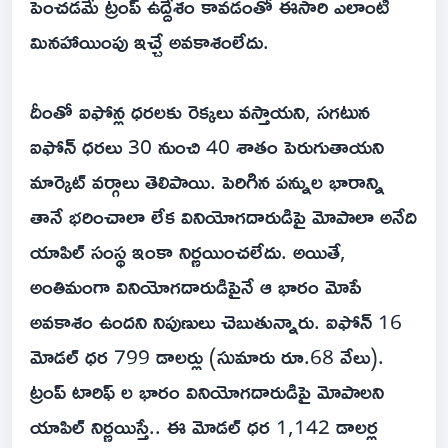
పెంచడమే ట్రంప్ ఉద్దేశం కావడంతో ఈసారి ఎలాంటి
మినహాయింపు ఇచ్చే అవకాశంలేదు.
దీంతో ఐఫోన్ల ధరలకు రెక్కలు వస్తాయని, సగటున
ఐఫోన్ ధరలు 30 నుంచి 40 శాతం పెరుగుతాయని
మార్కెట్ వర్గాలు తెలిపాయి. పెరిగిన పన్నుల భారాన్ని
తానే భరించాలా లేక వినియోగదారుడిపై మోపాలా అనేది
యాపిల్ సంస్థ ఇంకా నిర్ణయించలేదు. అయితే,
అంతిమంగా వినియోగదారుడిపైనే ఆ భారం మోపే
అవకాశం ఉందని నిపుణులు చెబుతున్నారు. ఐఫోన్‌ 16
మోడల్‌ ధర 799 డాలర్లు (సుమారు రూ.68 వేలు).
ట్రంప్ టారిఫ్ ల భారం వినియోగదారుడిపై మోపాలని
యాపిల్ నిర్ణయిస్తే.. ఈ మోడల్ ధర 1,142 డాలర్ల