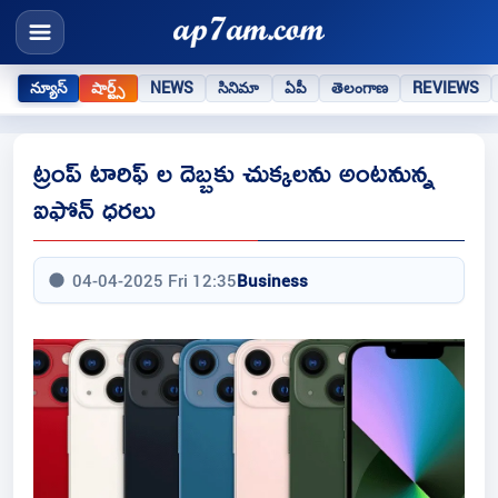
న్యూస్
షార్ట్స్
NEWS
సినిమా
ఏపీ
తెలంగాణ
REVIEWS
ట్రంప్ టారిఫ్ ల దెబ్బకు చుక్కలను అంటనున్న
ఐఫోన్ ధరలు
04-04-2025 Fri 12:35
Business