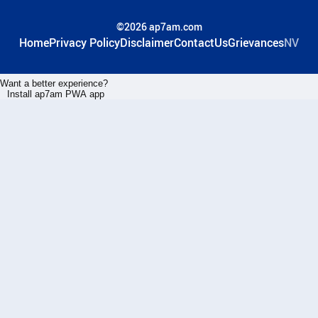
©2026 ap7am.com
Home
Privacy Policy
Disclaimer
ContactUs
Grievances
NV
Want a better experience?
Install ap7am PWA app