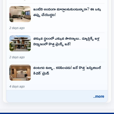
ఇంటిని అందంగా మార్చాలనుకుంటున్నారా? ఈ ఒక్క
తప్పు చేయొద్దట!
2 days ago
తక్కువ స్థలంలో ఎక్కువ సౌకర్యాలు.. డ్యూప్లెక్స్ ఇళ్ల
నిర్మాణంలో కొత్త ట్రెండ్స్ ఇవే!
2 days ago
వంటగది ఉన్నా.. కనిపించదు! ఇదే కొత్త 'ఇన్విజిబుల్
కిచెన్' ట్రెండ్
4 days ago
..more