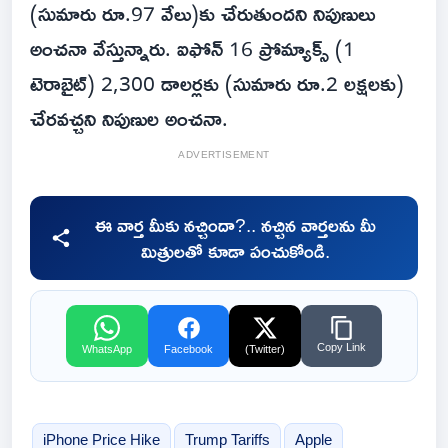
(సుమారు రూ.97 వేలు)కు చేరుతుందని నిపుణులు
అంచనా వేస్తున్నారు. ఐఫోన్‌ 16 ప్రోమ్యాక్స్‌ (1
టెరాబైట్‌) 2,300 డాలర్లకు (సుమారు రూ.2 లక్షలకు)
చేరవచ్చని నిపుణుల అంచనా.
ADVERTISEMENT
ఈ వార్త మీకు నచ్చిందా?.. నచ్చిన వార్తలను మీ
మిత్రులతో కూడా పంచుకోండి.
Copy Link
WhatsApp
Facebook
(Twitter)
iPhone Price Hike
Trump Tariffs
Apple