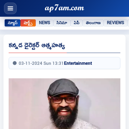
న్యూస్
షార్ట్స్
NEWS
సినిమా
ఏపీ
తెలంగాణ
REVIEWS
కన్నడ డైరెక్టర్ ఆత్మహత్య
03-11-2024 Sun 13:31
Entertainment