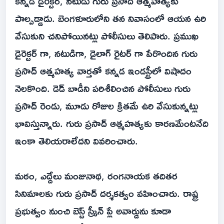
కన్నడ డైరెక్టర్, నటుడు గురు ప్రసాద్ ఆత్మహత్యకు
పాల్పడ్డాడు. బెంగళూరులోని తన నివాసంలో ఆయన ఉరి
వేసుకుని చనిపోయినట్లు పోలీసులు తెలిపారు. ప్రముఖ
డైరెక్టర్ గా, నటుడిగా, డైలాగ్ రైటర్ గా పేరొందిన గురు
ప్రసాద్ ఆత్మహత్య వార్తతో కన్నడ ఇండస్ట్రీలో విషాదం
నెలకొంది. డెడ్ బాడీని పరిశీలించిన పోలీసులు గురు
ప్రసాద్ రెండు, మూడు రోజుల క్రితమే ఉరి వేసుకున్నట్లు
భావిస్తున్నారు. గురు ప్రసాద్ ఆత్మహత్యకు కారణమేంటనేది
ఇంకా తెలియరాలేదని వివరించారు.
మఠం, ఎద్దేలు మంజునాథ, రంగనాయక తదితర
సినిమాలకు గురు ప్రసాద్ దర్శకత్వం వహించారు. రాష్ట్ర
ప్రభుత్వం నుంచి బెస్ట్ స్క్రీన్ ప్లే అవార్డును కూడా