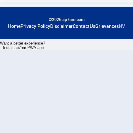
©2026 ap7am.com
Home
Privacy Policy
Disclaimer
ContactUs
Grievances
NV
Want a better experience?
Install ap7am PWA app