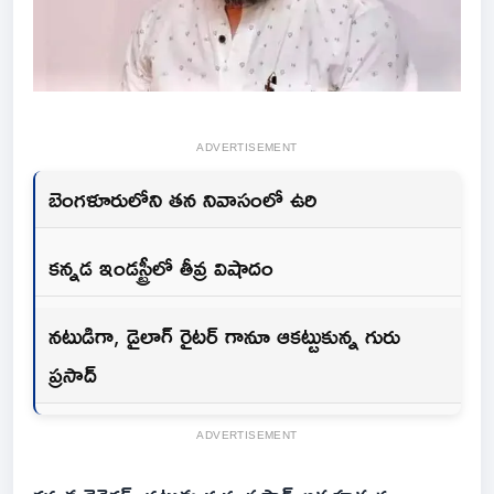
ADVERTISEMENT
బెంగళూరులోని తన నివాసంలో ఉరి
కన్నడ ఇండస్ట్రీలో తీవ్ర విషాదం
నటుడిగా, డైలాగ్ రైటర్ గానూ ఆకట్టుకున్న గురు
ప్రసాద్
ADVERTISEMENT