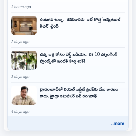
3 hours ago
వంటగది ఉన్నా.. కనిపించదు! ఇదే కొత్త 'ఇన్విజిబుల్
కిచెన్' ట్రెండ్
2 days ago
చిన్న ఇళ్ల కోసం బెస్ట్ ఐడియా.. ఈ 10 హ్యాంగింగ్
ప్లాంట్స్‌తో ఇంటికి కొత్త లుక్!
3 days ago
హైదరాబాద్‌లో రియల్ ఎస్టేట్ స్లంప్‌కు మేం కారణం
కాదు: హైడ్రా కమిషనర్ ఏవీ రంగనాథ్
4 days ago
..more