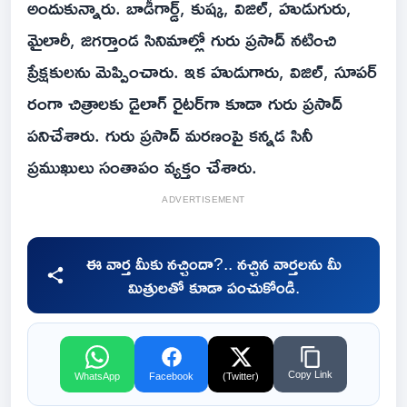
అందుకున్నారు. బాడీగార్డ్, కుష్క, విజిల్, హుడుగురు,
మైలారీ, జిగర్తాండ సినిమాల్లో గురు ప్రసాద్ నటించి
ప్రేక్షకులను మెప్పించారు. ఇక హుడుగారు, విజిల్, సూపర్
రంగా చిత్రాలకు డైలాగ్ రైటర్‌గా కూడా గురు ప్రసాద్
పనిచేశారు. గురు ప్రసాద్ మరణంపై కన్నడ సినీ
ప్రముఖులు సంతాపం వ్యక్తం చేశారు.
ADVERTISEMENT
ఈ వార్త మీకు నచ్చిందా?.. నచ్చిన వార్తలను మీ
మిత్రులతో కూడా పంచుకోండి.
Copy Link
WhatsApp
Facebook
(Twitter)