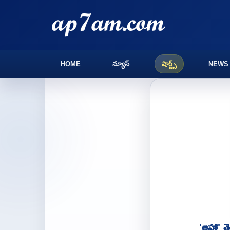
HOME
న్యూస్
షార్ట్స్
NEWS
'ఆహా' త