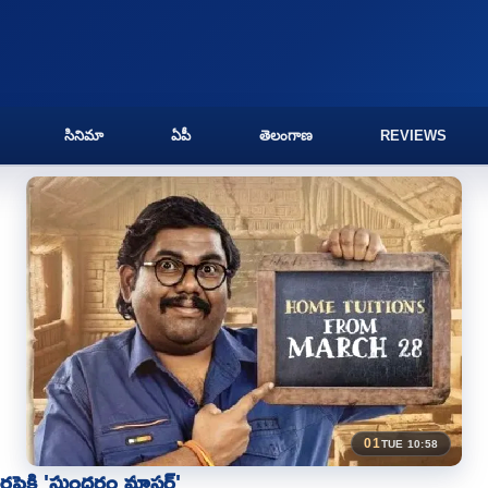
సినిమా
ఏపీ
తెలంగాణ
REVIEWS
01
TUE 10:58
ెరపైకి 'సుందరం మాస్టర్'