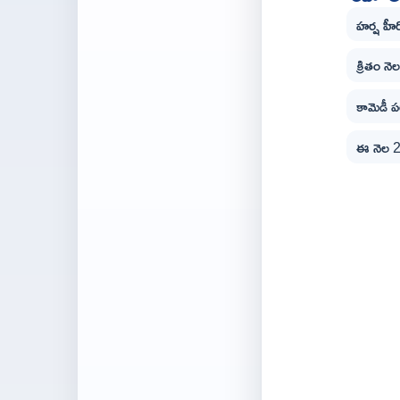
హర్ష హీ
క్రితం న
కామెడీ ప
ఈ నెల 28