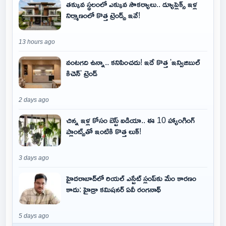
తక్కువ స్థలంలో ఎక్కువ సౌకర్యాలు.. డ్యూప్లెక్స్ ఇళ్ల
నిర్మాణంలో కొత్త ట్రెండ్స్ ఇవే!
13 hours ago
వంటగది ఉన్నా.. కనిపించదు! ఇదే కొత్త 'ఇన్విజిబుల్
కిచెన్' ట్రెండ్
2 days ago
చిన్న ఇళ్ల కోసం బెస్ట్ ఐడియా.. ఈ 10 హ్యాంగింగ్
ప్లాంట్స్‌తో ఇంటికి కొత్త లుక్!
3 days ago
హైదరాబాద్‌లో రియల్ ఎస్టేట్ స్లంప్‌కు మేం కారణం
కాదు: హైడ్రా కమిషనర్ ఏవీ రంగనాథ్
5 days ago