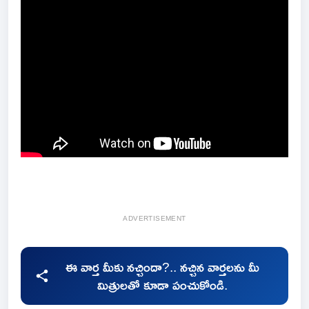
ADVERTISEMENT
ఈ వార్త మీకు నచ్చిందా?.. నచ్చిన వార్తలను మీ
మిత్రులతో కూడా పంచుకోండి.