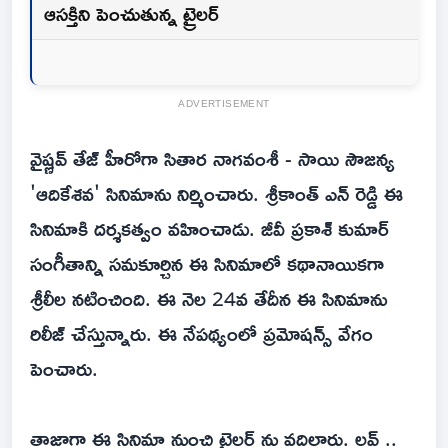
ఆసక్తిని పెంచుతున్న ట్రైలర్
ADVERTISEMENT
వైష్ణవ్ తేజ్ హీరోగా సితార నాగవంశీ - సాయి సౌజన్య
'ఆదికేశవ' సినిమాను నిర్మించారు. శ్రీకాంత్ ఎన్ రెడ్డి ఈ
సినిమాకి దర్శకత్వం వహించాడు. జీవీ ప్రకాశ్ కుమార్
సంగీతాన్ని సమకూర్చిన ఈ సినిమాలో కథానాయికగా
శ్రీలీల నటించింది. ఈ నెల 24వ తేదీన ఈ సినిమాను
రిలీజ్ చేస్తున్నారు. ఈ నేపథ్యంలో ప్రమోషన్స్ వేగం
పెంచారు.
తాజాగా ఈ సినిమా నుంచి ట్రైలర్ ను వదిలారు. లవ్ ..