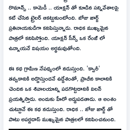
రొమాన్స్ .. కామెడీ .. యాక్షన్ తో కూడిన సన్నివేశాలపై
కట్ చేసిన ట్రైలర్ ఆకట్టుకుంటోంది. జోజు జార్జ్
ప్రతినాయకుడిగా కనిపిస్తున్నాడు. రాధిక ముఖ్యమైన
పాత్రలో కనిపిస్తోంది. యాక్షన్ సీన్స్ ఒక రేంజ్ లో
ఉన్నాయనే విషయం అర్థమవుతోంది.
ఈ కథ గ్రామీణ నేపథ్యంలో నడుస్తుంది. 'క్వారీ'
తవ్వకానికి అడ్డొస్తుందనే ఉద్దేశంతో, ప్రాచీన కాలానికి
చెందిన ఒక శివాలయాన్ని పడగొట్టడానికి విలన్
ప్రయత్నిస్తాడు. అందుకు హీరో అడ్డుపడతాడు. ఆ అంశం
చుట్టూనే ఈ కథ నడుస్తుంది. రాధిక .. జోజు జార్జ్ తో
పాటు అపర్ణదాస్ ముఖ్యమైన పాత్రలలో కనిపించనుంది.