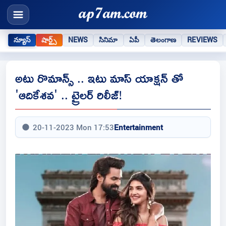
న్యూస్
షార్ట్స్
NEWS
సినిమా
ఏపీ
తెలంగాణ
REVIEWS
అటు రొమాన్స్ .. ఇటు మాస్ యాక్షన్ తో
'ఆదికేశవ' .. ట్రైలర్ రిలీజ్!
20-11-2023 Mon 17:53
Entertainment