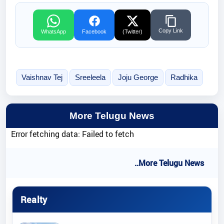
Copy Link
WhatsApp
Facebook
(Twitter)
Vaishnav Tej
Sreeleela
Joju George
Radhika
More Telugu News
Error fetching data: Failed to fetch
..More Telugu News
Realty