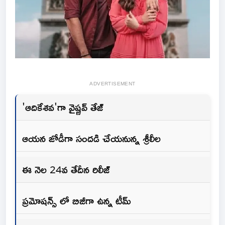
ADVERTISEMENT
'ఆదికేశవ'గా వైష్ణవ్ తేజ్
ఆయన జోడీగా సందడి చేయనున్న శ్రీలీల
ఈ నెల 24వ తేదీన రిలీజ్
ప్రమోషన్స్ లో బిజీగా ఉన్న టీమ్