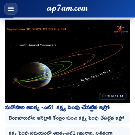
01
SUN 07:14
మరోసారి ఆదిత్య -ఎల్1 కక్ష్య పెంపు చేపట్టిన ఇస్రో
బెంగళూరులోని ఇస్‌ట్రాక్ కేంద్రం నుంచి కక్ష్య పెంపు చేపట్టిన ఇస్రో
కక్ష్య పెంపు సమయంలో ఆదిత్య-ఎల్1 గమనాన్ని నిశితంగా