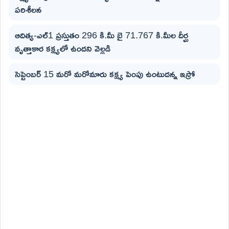
పరిశీలన
ఆదిత్య-ఎల్1 ప్రస్తుతం 296 కి.మీ బై 71.767 కి.మీల దీర్ఘ
వృత్తాకార కక్ష్యలో ఉందని వెల్లడి
సెప్టెంబర్ 15 మరో మరోమారు కక్ష్య పెంపు ఉంటుదన్న ఇస్రో