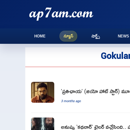
HOME
న్యూస్
షార్ట్స్
NEWS
Gokula
'ప్రతిఛాయ' (జియో హాట్ స్టార్) మూవ
3 months ago
అనుష్క 'కథనార్' ట్రైలర్ వచ్చేసింది.. 