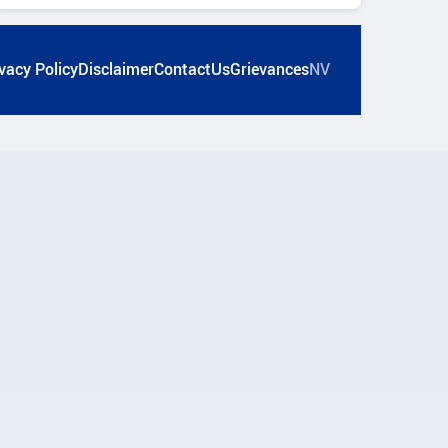
vacy Policy
Disclaimer
ContactUs
Grievances
NV