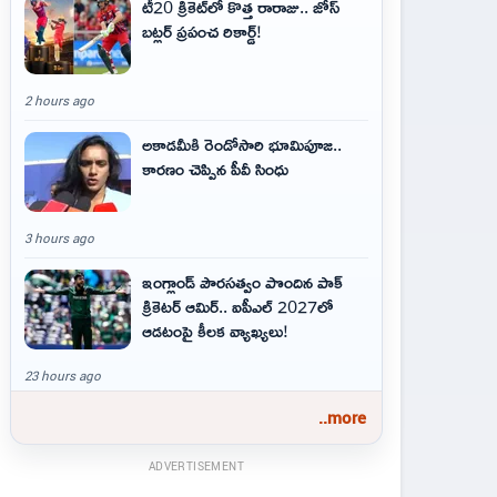
టీ20 క్రికెట్‌లో కొత్త రారాజు.. జోస్
బట్లర్ ప్ర‌పంచ రికార్డ్‌!
2 hours ago
అకాడమీకి రెండోసారి భూమిపూజ..
కారణం చెప్పిన పీవీ సింధు
3 hours ago
ఇంగ్లాండ్ పౌరసత్వం పొందిన పాక్
క్రికెటర్ ఆమిర్.. ఐపీఎల్ 2027లో
ఆడటంపై కీలక వ్యాఖ్యలు!
23 hours ago
..more
ADVERTISEMENT