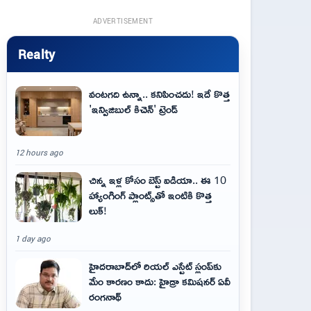
ADVERTISEMENT
Realty
వంటగది ఉన్నా.. కనిపించదు! ఇదే కొత్త
'ఇన్విజిబుల్ కిచెన్' ట్రెండ్
12 hours ago
చిన్న ఇళ్ల కోసం బెస్ట్ ఐడియా.. ఈ 10
హ్యాంగింగ్ ప్లాంట్స్‌తో ఇంటికి కొత్త
లుక్!
1 day ago
హైదరాబాద్‌లో రియల్ ఎస్టేట్ స్లంప్‌కు
మేం కారణం కాదు: హైడ్రా కమిషనర్ ఏవీ
రంగనాథ్