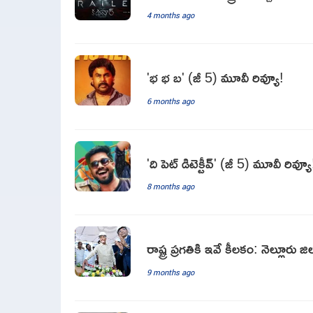
4 months ago
'భ భ బ' (జీ 5) మూవీ రివ్యూ!
6 months ago
'ది పెట్ డిటెక్టీవ్' (జీ 5) మూవీ రివ్యూ
8 months ago
రాష్ట్ర ప్రగతికి ఇవే కీలకం: నెల్లూరు
9 months ago