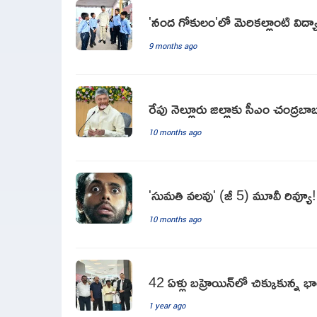
'నంద గోకులం'లో మెరికల్లాంటి విద
9 months ago
రేపు నెల్లూరు జిల్లాకు సీఎం చంద్రబా
10 months ago
'సుమతి వలవు' (జీ 5) మూవీ రివ్యూ!
10 months ago
42 ఏళ్లు బ‌హ్రెయిన్‌లో చిక్కుకున్న భార‌త 
1 year ago