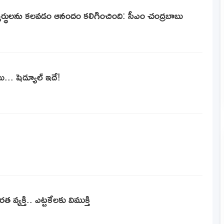
్యార్థులను కలవడం ఆనందం కలిగించింది: సీఎం చంద్రబాబు
బు... షెడ్యూల్ ఇదే!
వ్య‌క్తి.. ఎట్ట‌కేల‌కు విముక్తి