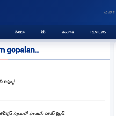
ADVERT
సినిమా
ఏపీ
తెలంగాణ
REVIEWS
m gopalan..
ీ రివ్యూ!
హాలీవుడ్ స్థాయిలో ఫాంటసీ హారర్ థ్రిల్లర్!