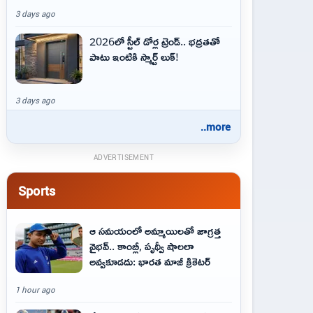
3 days ago
2026లో స్టీల్ డోర్ల ట్రెండ్.. భద్రతతో
పాటు ఇంటికి స్మార్ట్ లుక్!
3 days ago
..more
ADVERTISEMENT
Sports
ఆ స‌మ‌యంలో అమ్మాయిల‌తో జాగ్ర‌త్త‌
వైభ‌వ్‌.. కాంబ్లీ, పృథ్వీ షాలలా
అవ్వ‌కూడ‌దు: భార‌త మాజీ క్రికెట‌ర్‌
1 hour ago