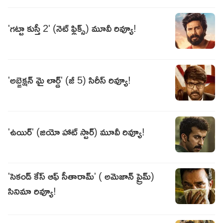
'గట్టా కుస్తీ 2' (నెట్ ఫ్లిక్స్) మూవీ రివ్యూ!
'అబ్జెక్షన్ మై లార్డ్' (జీ 5) సిరీస్ రివ్యూ!
'ఉయిర్' (జియో హాట్ స్టార్) మూవీ రివ్యూ!
'సెకండ్ కేస్ ఆఫ్ సీతారామ్' ( అమెజాన్ ప్రైమ్)
సినిమా రివ్యూ!