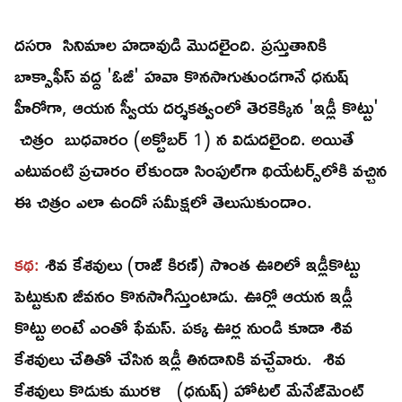
దసరా సినిమాల హడావుడి మొదలైంది. ప్రస్తుతానికి
బాక్సాఫీస్‌ వద్ద 'ఓజీ' హవా కొనసాగుతుండగానే ధనుష్‌
హీరోగా, ఆయన స్వీయ దర్శకత్వంలో తెరకెక్కిన 'ఇడ్లీ కొట్టు'
చిత్రం బుధవారం (అక్టోబర్‌ 1) న విడుదలైంది. అయితే
ఎటువంటి ప్రచారం లేకుండా సింపుల్‌గా థియేటర్స్‌లోకి వచ్చిన
ఈ చిత్రం ఎలా ఉందో సమీక్షలో తెలుసుకుందాం.
కథ:
శివ కేశవులు (రాజ్‌ కిరణ్‌) సొంత ఊరిలో ఇడ్లీకొట్టు
పెట్టుకుని జీవనం కొనసాగిస్తుంటాడు. ఊర్లో ఆయన ఇడ్లీ
కొట్టు అంటే ఎంతో ఫేమస్‌. పక్క ఊర్ల నుండి కూడా శివ
కేశవులు చేతితో చేసిన ఇడ్లీ తినడానికి వచ్చేవారు. శివ
కేశవులు కొడుకు మురళి (ధనుష్‌) హోటల్‌ మేనేజ్‌మెంట్‌