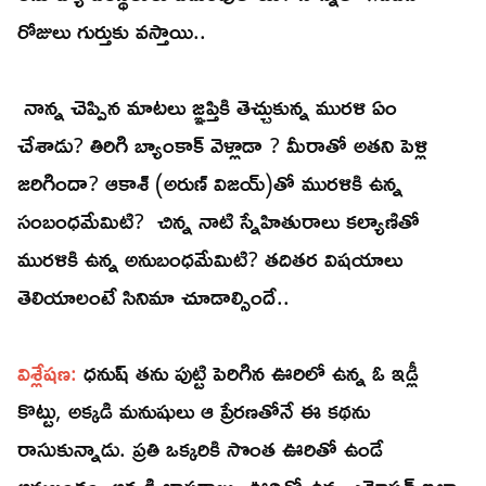
రోజులు గుర్తుకు వస్తాయి..
నాన్న చెప్పిన మాటలు జ్ఞప్తికి తెచ్చుకున్న మురళి ఏం
చేశాడు? తిరిగి బ్యాంకాక్‌ వెళ్లాడా ? మీరాతో అతని పెళ్లి
జరిగిందా? ఆకాశ్‌ (అరుణ్‌ విజయ్‌)తో మురళికి ఉన్న
సంబంధమేమిటి? చిన్న నాటి స్నేహితురాలు కల్యాణితో
మురళికి ఉన్న అనుబంధమేమిటి? తదితర విషయాలు
తెలియాలంటే సినిమా చూడాల్సిందే..
విశ్లేషణ:
ధనుష్‌ తను పుట్టి పెరిగిన ఊరిలో ఉన్న ఓ ఇడ్లీ
కొట్టు, అక్కడి మనుషులు ఆ ప్రేరణతోనే ఈ కథను
రాసుకున్నాడు. ప్రతి ఒక్కరికి సొంత ఊరితో ఉండే