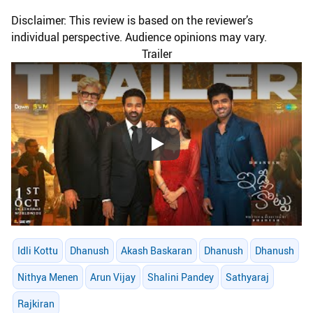
Disclaimer: This review is based on the reviewer’s
individual perspective. Audience opinions may vary.
Trailer
Play
Idli Kottu
Dhanush
Akash Baskaran
Dhanush
Dhanush
Nithya Menen
Arun Vijay
Shalini Pandey
Sathyaraj
Rajkiran