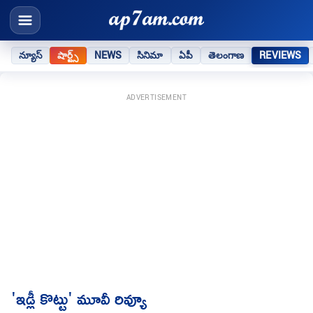
న్యూస్
షార్ట్స్
NEWS
సినిమా
ఏపీ
తెలంగాణ
REVIEWS
ADVERTISEMENT
'ఇడ్లీ కొట్టు' మూవీ రివ్యూ