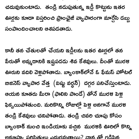
చదువుకుంటాడు. తండ్రి నడుపుతున్న ఇడ్లీ కొట్టును ఇతర
ఊర్లకు కూడా విస్తరించి ఫ్రాంఛైజీ వ్యాపారంగా మార్చేసి డబ్బు
సంపాందించాలని ఆశపడతాడు.
కానీ తన చేతులతో చేయని ఇడ్లీలను ఇతర ఊర్లలో తన
పేరుతో అమ్మడానికి ఇష్టపడడు శివ కేశవులు. దీంతో మురళి
ఊరుని వదిలి వెళ్లిపోతాడు. బ్యాంకాక్‌లోనే ఓ ఫేమస్‌ హోటల్‌
బిజినెస్‌ వ్యాపార వేత్త (విష్ణు వర్ధన్‌) దగ్గర పనిచేస్తుంటాడు.
ఆయన కూతరు మీరా (ఫాలిని పాండే) తోనే మురళి పెళ్లి
ఫిక్సయిపోతుంది. మరికొన్ని రోజుల్లో పెళ్లి అనగానే మురళి
తండ్రి కేశవులు చనిపోతాడు. తండ్రి చివరి చూపు కోసం
బ్యాంకాక్‌ నుంచి ఇండియాకు వచ్చిన మురళికి ఊరిలో కొన్ని
అనూహ్య పరిస్థితులు ఎదురవుతాయి? నాన్నతో గడిపిన