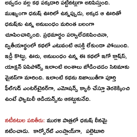
అవ్వడం వల్ల కథ పక్కదారి పట్టినట్లుగా అనిపిస్తుంది.
ముఖ్యంగా ధనుష్‌ ఊరిలో ఉన్నప్పుడు, అక్కడ ఆ ఊరితో
ధనుష్‌కు ఉన్న అనుబంధం మరింత బలంగా
చూపించాల్సింది. ప్రథమార్థం పర్వాలేదనిపించినా,
ద్వితీయార్థంలో కథలో ఎటువంటి ఆసక్తి లేకుండా పోయింది.
ఇడ్లీ కొట్టు, ఊరు, అనుబంధం ఉన్న ఈ కథలో ఇగో క్లాష్‌స్‌,
యాక్షన్‌ ఏపిపోడ్స్‌ ఇలాంటి అంశాలు జోడించడం సినిమాకు
మైనస్‌గా మారింది. ఇలాంటి కథను నిజాయితీగా పూర్తి
ఫీల్‌గుడ్‌ ఎంటర్‌టైనర్‌గా, ఎమోషన్స్‌ క్యారీ చేస్తూ తెరకెక్కించి
ఉంటే ఫ్యామిలీ ఆడియన్స్‌ను ఆకట్టుకునేది.
నటీనటుల పనితీరు:
మురళి పాత్రలో ధనుష్‌ లీనమై
నటించాడు. కార్పోరేట్‌ ఎంప్లాయ్‌గా, పల్లెటూరి