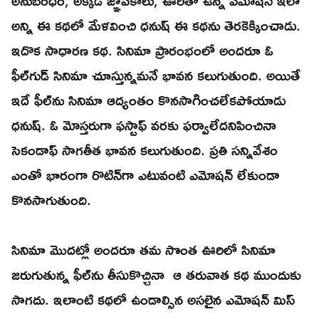
అనుబంధం, అక్కడి జ్ఞాపకాలు, ఊరితో ఉన్న ఎమోషన్‌ ఇలా
అన్ని ఈ కథలో మేళవించి ధనుష్‌ ఈ కథను తెరకెక్కించాడు.
ఇదొక సాధారణ కథ. సినిమా ప్రారంభంలో అందరూ ఓ
ఫీల్‌గుడ్‌ సినిమా చూస్తున్నమనే భావన కలుగుతుంది. అయితే
ఇదే ఫీల్‌ను సినిమా ఆద్యంతం కొనసాగించలేకపోయాడు
ధనుష్‌. ఓ మోస్తరుగా ఫస్టాఫ్‌ వరకు ఫర్వాలేదనిపించినా
సెకండాఫ్‌ సాగతీత భావన కలుగుతుంది. ప్రతి సన్నివేశం
ఎంతో భారంగా రొటిన్‌గా ఎటువంటి ఎమోషన్‌ లేకుండా
కొనసాగుతుంది.
సినిమా మొదట్లో అందరూ తమ సొంత ఊరిలో సినిమా
జరుగుతున్న ఫీల్‌ను తీసుకొచ్చినా ఆ తరువాత కథ ముందుకు
సాగదు. ఇలాంటి కథలో ఉండాల్సిన అసలైన ఎమోషన్‌ మిస్‌