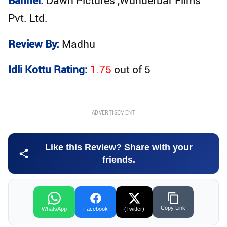
Banner:
Dawn Pictures ,Wunderbar Films
Pvt. Ltd.
Review By:
Madhu
Idli Kottu Rating:
1.75
out of
5
ADVERTISEMENT
Like this Review? Share with your
friends.
Copy Link
WhatsApp
Facebook
(Twitter)