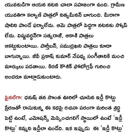
యువకుడిగా ఆయన నటన చాలా సహజంగా ఉంది. గ్రామీణ
యువతిగా కల్యాణి పాత్రలో నిత్యమీనన్‌ బాగుంది. మీరాగా
షాలిని పాండే ఫర్వాలేదు. ఆమె పాత్రలో పెద్దగా నటనకు స్కోప్‌
లేదు. విష్ణువర్ధన్‌గా సత్యరాజ్‌, ఆకాశ్‌ పాత్రలు
ఆకట్టుకుంటాయి. పార్తీబన్‌, సముద్రఖని పాత్రలు కూడా
బాగున్నాయి. జీవీ ప్రకాష్‌ కుమార్‌ నేపథ్య సంగీతానికి మంచి
మార్కులు పడతాయి. కిరణ్‌ కౌశిక్‌ ఫోటోగ్రఫీ గురించి
అందరూ మాట్లాడుకుంటారు.
ఫైనల్‌గా:
ధనుష్‌ తన సొంత ఊరిలో చూసిన ఇడ్లీ కొట్టు
ప్రేరణతో రాసుకున్న ఈ కథపై రచనా పరంగా మరింత శ్రద్ధ
పెట్టి ఉంటే, ఎమోషన్స్‌ మెప్పించగలిగే స్థాయిలో ఉంటే 'ఇడ్లీ
కొట్టు' కమ్మని ఇడ్లీలా ఉండేది. ఇక ఇప్పుడు ఈ 'ఇడ్లీ కొట్టు'