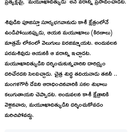
ప్రత్యక్షమై, 'మయూఖాదిత్యుడు' అనే వరాన్ని ప్రసాదించాడట.
శివుడిని పూజిస్తూ సూర్యభగవానుడు కాశీ క్షేత్రంలోనే
ఉండిపోయినప్పుడు, ఆయన మయూఖాలు (కిరణాలు)
మాత్రమే లోకంలో వెలుగులు విరజిమ్మాయట. అందువలన
పరమశివుడు ఆయనకి ఆ వరాన్ని ఇచ్చాడట.
మయూఖాదిత్యుడిని దర్శించుకున్నవారిని దారిద్య్రం
దరిచేరదని సెలవిచ్చాడు. చైత్ర శుద్ధ తదియనాడు తననీ ..
మంగళగౌరీ దేవిని ఆరాధించినవారికి సకల శుభాలు
కలుగుతాయని చెప్పాడట. అందువలన కాశీ క్షేత్రానికి
వెళ్లినవారు, మయూఖాదిత్యుడిని దర్శించుకోవడం
మరిచిపోవద్దు.