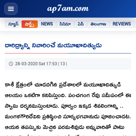
న్యూస్
షార్ట్స్
NEWS
సినిమా
ఏపీ
తెలంగాణ
REVIEWS
దారిద్ర్యాన్ని నివారించే మయూఖాదిత్యుడు
28-03-2020 Sat 17:53 | 13 |
కాశీ క్షేత్రంలో చూడదగిన ప్రదేశాలలో మయూఖాదిత్యుడి
ఆలయం ఒకటిగా కనిపిస్తుంది. పంచగంగ రేవు సమీపంలో ఈ
స్వామి దర్శనమిస్తుంటాడు. పూర్వం ఇక్కడ శివలింగాన్ని ..
మంగళగౌరిదేవిని ప్రతిష్ఠించి సూర్యభగవానుడు పూజించాడట.
ఆయన తపస్సుకు మెచ్చిన పరమశివుడు అమ్మవారితో పాటు