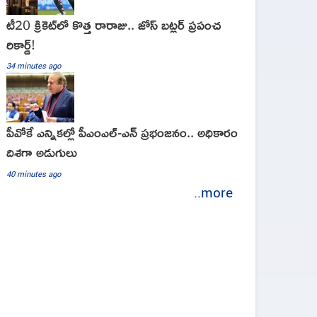
టీ20 క్రికెట్‌లో కొత్త రారాజు.. జోస్ బట్లర్ ప్ర‌పంచ
రికార్డ్‌!
34 minutes ago
పీవోకే ఎన్నికల్లో పీఎంఎల్-ఎన్ ప్రభంజనం.. అధికారం
దిశగా అడుగులు
40 minutes ago
..more