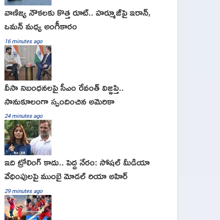
వాణిజ్య నౌకలకు కొత్త రూట్.. హర్మూజ్‌పై ఇరాన్,
ఒమన్ మధ్య అంగీకారం
16 minutes ago
వీసా నిబంధనలపై సీఎం రేవంత్ విజ్ఞప్తి..
సానుకూలంగా స్పందించిన అమెరికా
24 minutes ago
ఇది ట్రోలింగ్ కాదు.. పెద్ద నేరం: సోషల్ మీడియా
వేధింపులపై ముంబై మోడల్ రియా అహిర్
29 minutes ago