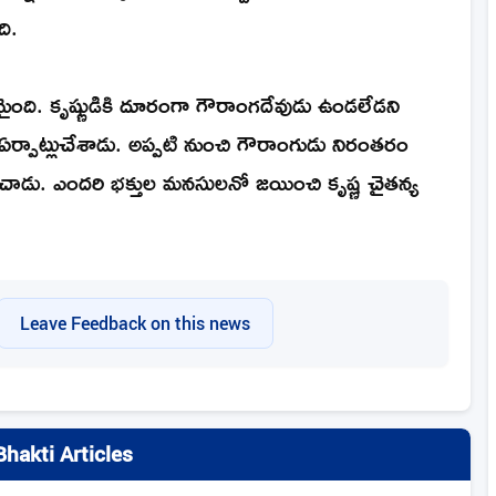
ది.
్థమైంది. కృష్ణుడికి దూరంగా గౌరాంగదేవుడు ఉండలేడని
ఏర్పాట్లుచేశాడు. అప్పటి నుంచి గౌరాంగుడు నిరంతరం
్తూ తరించాడు. ఎందరి భక్తుల మనసులనో జయించి కృష్ణ చైతన్య
Leave Feedback on this news
hakti Articles