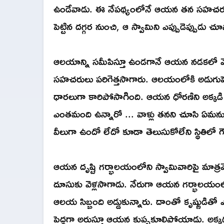
ఉండేవాడు. ఈ నేపథ్యంలోనే ఆయన తన సహచరులతో కల
పెట్టిన దగ్గర నుంచి, ఆ స్వామిని ఎప్పుడెప్పు
ఆలయాన్ని సమీపిస్తూ ఉండగానే ఆయన నడకలో వ
సహచరులు పరిగెత్తసాగారు. ఆలయంలోకి అడుగుపె
ధారలుగా కారిపోసాగింది. ఆయన ధోరణిని అక్కడ
ఎంతమంది ఉన్నారో ... వాళ్లు తనని చూసి ఏమనుక
వీలుగా ఉందో లేదో కూడా తెలుసుకోలేని స్థితిలో 
ఆయన దృష్టి గర్భాలయంలోని స్వామివారిపై మాత్ర
దూసుకు వెళ్లసాగాడు. నేరుగా ఆయన గర్భాలయంలోకి వ
ఆలయ సిబ్బంది అడ్డుకున్నారు. దాంతో కృష్ణుడితో 
పెద్దగా అరుస్తూ ఆయన కుప్పకూలిపోయాడు. అక్కడ