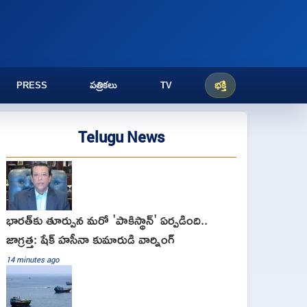
PRESS
పత్రికలు
TV
భక్తి
Telugu News
భారత్‌కు తూర్పున‌ మరో 'పాకిస్థాన్' ఏర్పడింది..
జాగ్ర‌త్త‌: షేక్ హసీనా కుమారుడి వార్నింగ్
14 minutes ago