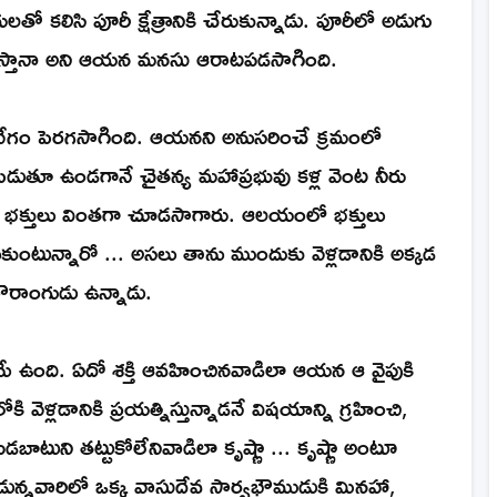
ిసి పూరీ క్షేత్రానికి చేరుకున్నాడు. పూరీలో అడుగు
డు చూస్తానా అని ఆయన మనసు ఆరాటపడసాగింది.
ేగం పెరగసాగింది. ఆయనని అనుసరించే క్రమంలో
డుతూ ఉండగానే చైతన్య మహాప్రభువు కళ్ల వెంట నీరు
ి భక్తులు వింతగా చూడసాగారు. ఆలయంలో భక్తులు
ుంటున్నారో ... అసలు తాను ముందుకు వెళ్లడానికి అక్కడ
గౌరాంగుడు ఉన్నాడు.
మే ఉంది. ఏదో శక్తి ఆవహించినవాడిలా ఆయన ఆ వైపుకి
ెళ్లడానికి ప్రయత్నిస్తున్నాడనే విషయాన్ని గ్రహించి,
ఎడబాటుని తట్టుకోలేనివాడిలా కృష్ణా ... కృష్ణా అంటూ
ున్నవారిలో ఒక్క వాసుదేవ సార్వభౌముడుకి మినహా,