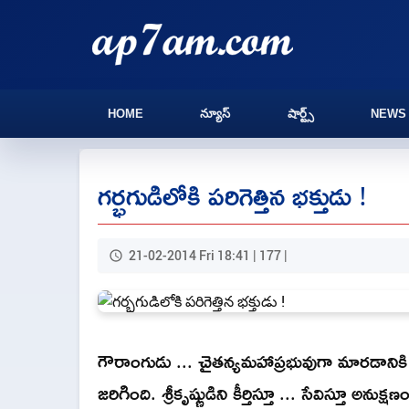
HOME
న్యూస్
షార్ట్స్
NEWS
గర్భగుడిలోకి పరిగెత్తిన భక్తుడు !
21-02-2014 Fri 18:41 | 177 |
గౌరాంగుడు ... చైతన్యమహాప్రభువుగా మారడానిక
జరిగింది. శ్రీకృష్ణుడిని కీర్తిస్తూ ... సేవిస్త