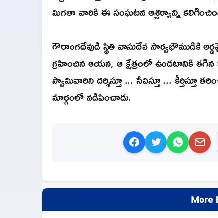
మిగతా వారికి ఈ సంఘటన ఆశ్చర్యాన్ని కలిగించిం
గౌరాంగదేవుడి స్థితి వాసుదేవ సార్వభౌముడికి అర
గ్రహించిన ఆయన, ఆ క్షేత్రంలో ఉండటానికి తగిన 
స్వామివారిని దర్శిస్తూ ... సేవిస్తూ ... కీర్తిస
మార్గంలో నడిపించాడు.
More B