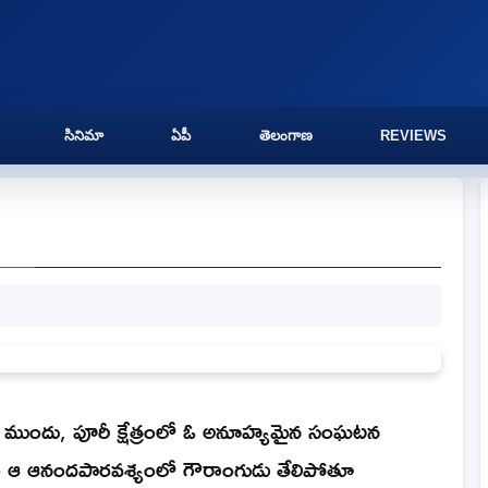
సినిమా
ఏపీ
తెలంగాణ
REVIEWS
ి ముందు, పూరీ క్షేత్రంలో ఓ అనూహ్యమైన సంఘటన
ూ అనుక్షణం ఆ ఆనందపారవశ్యంలో గౌరాంగుడు తేలిపోతూ