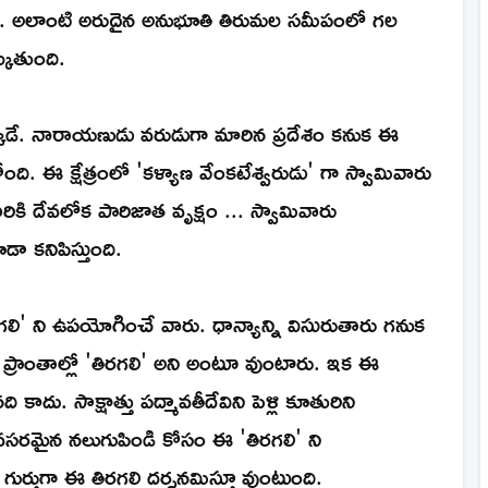
. అలాంటి అరుదైన అనుభూతి తిరుమల సమీపంలో గల
్కుతుంది.
ఇక్కడే. నారాయణుడు వరుడుగా మారిన ప్రదేశం కనుక ఈ
ంది. ఈ క్షేత్రంలో 'కళ్యాణ వేంకటేశ్వరుడు' గా స్వామివారు
కి దేవలోక పారిజాత వృక్షం ... స్వామివారు
ా కనిపిస్తుంది.
గలి' ని ఉపయోగించే వారు. ధాన్యాన్ని విసురుతారు గనుక
ొన్ని ప్రాంతాల్లో 'తిరగలి' అని అంటూ వుంటారు. ఇక ఈ
ాదు. సాక్షాత్తు పద్మావతీదేవిని పెళ్లి కూతురిని
రమైన నలుగుపిండి కోసం ఈ 'తిరగలి' ని
ర్తుగా ఈ తిరగలి దర్శనమిస్తూ వుంటుంది.