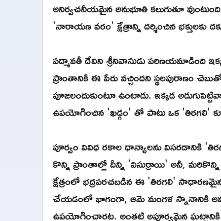
అనిర్వచనీయమైన అనుభూతి కలుగుతూ వుంటుంది
'నారాయణ వరం' క్షేత్రాన్ని దర్శించిన భక్తులకు దక
పద్మావతీ దేవిని శ్రీనివాసుడు పరిణయమాడింది 
ప్రాంతానికి ఈ పేరు వచ్చిందని స్థలపురాణం చెబుతో
పూజలందుకుంటూ ఉంటాడు. ఇక్కడ అడుగుపెట్టివారి
ఉపయోగించిన 'ఖడ్గం' తో పాటు ఒక 'తిరగలి' కూడ
పూర్వం వివిధ రకాల ధాన్యాలను విసరడానికి 'తిర
కొన్ని ప్రాంతాల్లో దీన్ని 'విసుర్రాయి' అనీ, మరిక
క్షేత్రంలో భద్రపరచబడిన ఈ 'తిరగలి' సాధారణమైనది క
చేయడంలో భాగంగా, ఆమె మంగళ స్నానానికి అవస
ఉపయోగించారట. అంతటి అపూర్వమైన ఘట్టానికి గు