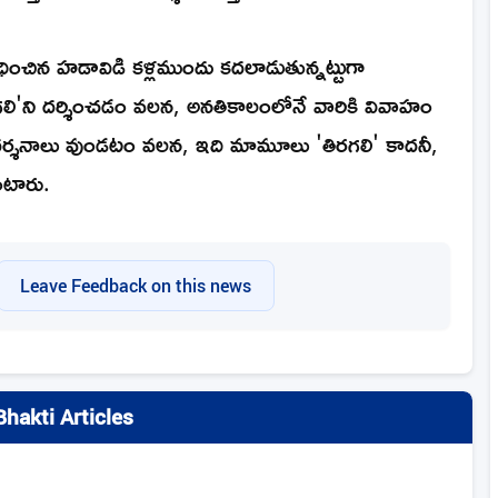
ంధించిన హడావిడి కళ్లముందు కదలాడుతున్నట్టుగా
గలి'ని దర్శించడం వలన, అనతికాలంలోనే వారికి వివాహం
దర్శనాలు వుండటం వలన, ఇది మామూలు 'తిరగలి' కాదనీ,
ుంటారు.
Leave Feedback on this news
hakti Articles