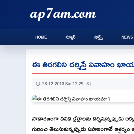
HOME
న్యూస్
షార్ట్స్
NEWS
ఈ తిరగలిని దర్శిస్తే వివాహం ఖ
28-12-2013 Sat 12:29 | 8 |
సాధారణంగా వివిధ క్షేత్రాలను దర్శిస్తున్నప్పుడ
గురించి తెలుసుకున్నప్పుడు సహజంగానే ఆశ్చర్యం క