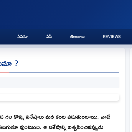
సినిమా
ఏపీ
తెలంగాణ
REVIEWS
ాయమా ?
ు అక్కడ గల కొన్ని విశేషాలు మన కంట పడుతుంటాయి. వాటి
లుగుతూ వుంటుంది. ఆ విశేషాల్ని విశ్వసించినప్పుడు