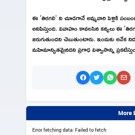
ఈ 'తిరగలి' ని చూడగానే అమ్మవారి పెళ్లికి సంబ
అనిపిస్తుంది. వివాహం కావలసిన కన్యలు ఈ 'తిర
జరుగుతుందని చెబుతుంటారు. ఇందుకు అనేక ని
మహిమాన్వితమైనదని ప్రగాఢ విశ్వాసాన్ని ప్రకటిస్త
More B
Error fetching data: Failed to fetch