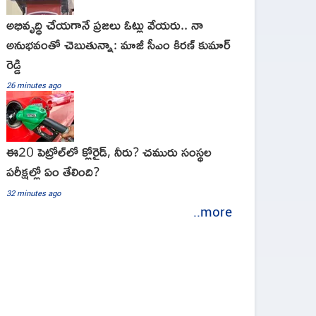
అభివృద్ధి చేయగానే ప్రజలు ఓట్లు వేయరు.. నా
అనుభవంతో చెబుతున్నా: మాజీ సీఎం కిరణ్ కుమార్
రెడ్డి
26 minutes ago
ఈ20 పెట్రోల్‌లో క్లోరైడ్‌, నీరు? చమురు సంస్థల
పరీక్షల్లో ఏం తేలింది?
32 minutes ago
..more