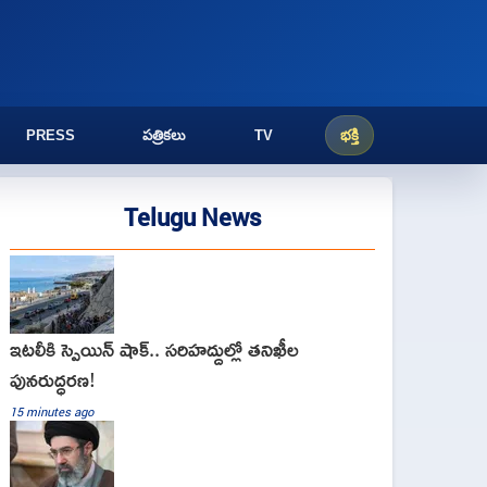
PRESS
పత్రికలు
TV
భక్తి
Telugu News
ఇటలీకి స్పెయిన్ షాక్.. సరిహద్దుల్లో తనిఖీల
పునరుద్ధరణ!
15 minutes ago