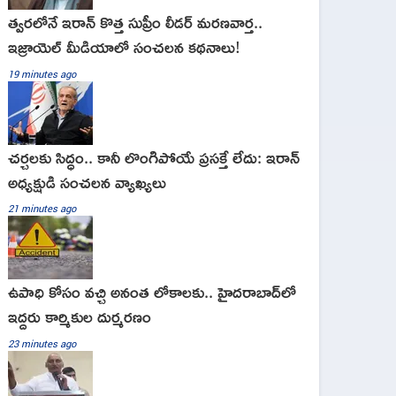
త్వరలోనే ఇరాన్‌ కొత్త సుప్రీం లీడర్‌ మరణవార్త..
ఇజ్రాయెల్‌ మీడియాలో సంచలన కథనాలు!
19 minutes ago
చర్చలకు సిద్ధం.. కానీ లొంగిపోయే ప్రసక్తే లేదు: ఇరాన్
అధ్యక్షుడి సంచలన వ్యాఖ్యలు
21 minutes ago
ఉపాధి కోసం వచ్చి అనంత లోకాలకు.. హైదరాబాద్‌లో
ఇద్దరు కార్మికుల దుర్మరణం
23 minutes ago