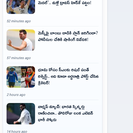
మెడల్'.. మళ్లీ ట్రావిస్ హెడ్‌కే పట్టం!
52 minutes ago
మెస్సీపై బాంబు దాడికి ప్లాన్‌ జరిగిందా?
పోలీసుల చేతికి షాకింగ్‌ నివేదిక!
57 minutes ago
భూమి కోసం సీఎంకు రిషబ్ పంత్
రిక్వెస్ట్‌.. అది కూడా అర్ధరాత్రి పోస్ట్ చేసిన
క్రికెట‌ర్‌!
2 hours ago
వార్మప్ మ్యాచ్: భారత స్పిన్నర్లు
రాణించినా.. తొలిరోజు లంక ఎలెవన్
భారీ స్కోరు
14 hours ago