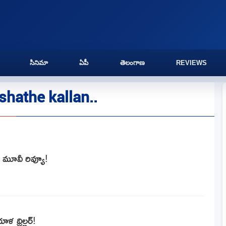
సినిమా
ఏపీ
తెలంగాణ
REVIEWS
shathe kallan..
) మూవీ రివ్యూ!
 థ్రిల్లర్!