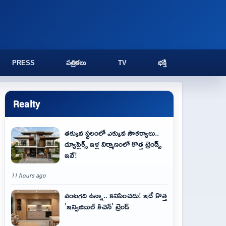
PRESS
పత్రికలు
TV
భక్తి
Realty
తక్కువ స్థలంలో ఎక్కువ సౌకర్యాలు..
డ్యూప్లెక్స్ ఇళ్ల నిర్మాణంలో కొత్త ట్రెండ్స్
ఇవే!
11 hours ago
వంటగది ఉన్నా.. కనిపించదు! ఇదే కొత్త
'ఇన్విజిబుల్ కిచెన్' ట్రెండ్