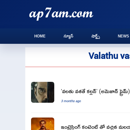
HOME
న్యూస్
షార్ట్స్
NEWS
Valathu va
'వలతు వశతే కల్లన్' (అమెజాన్ ప్రైమ్
3 months ago
ఇంట్రెస్టింగ్ కంటెంట్ తో వచ్చిన మలయాళ