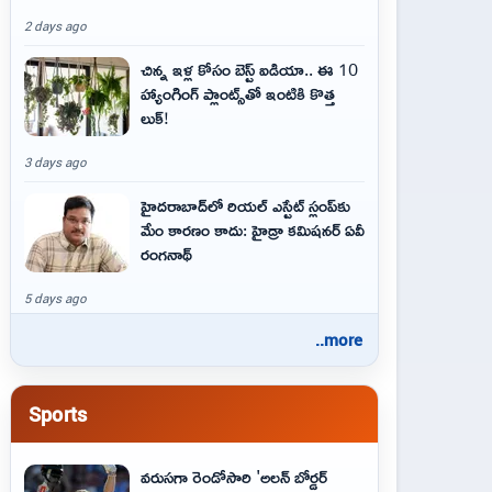
2 days ago
చిన్న ఇళ్ల కోసం బెస్ట్ ఐడియా.. ఈ 10
హ్యాంగింగ్ ప్లాంట్స్‌తో ఇంటికి కొత్త
లుక్!
3 days ago
హైదరాబాద్‌లో రియల్ ఎస్టేట్ స్లంప్‌కు
మేం కారణం కాదు: హైడ్రా కమిషనర్ ఏవీ
రంగనాథ్
5 days ago
..more
Sports
వరుసగా రెండోసారి 'అలన్ బోర్డర్