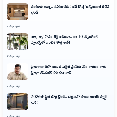
వంటగది ఉన్నా.. కనిపించదు! ఇదే కొత్త 'ఇన్విజిబుల్ కిచెన్'
ట్రెండ్
1 day ago
చిన్న ఇళ్ల కోసం బెస్ట్ ఐడియా.. ఈ 10 హ్యాంగింగ్
ప్లాంట్స్‌తో ఇంటికి కొత్త లుక్!
2 days ago
హైదరాబాద్‌లో రియల్ ఎస్టేట్ స్లంప్‌కు మేం కారణం కాదు:
హైడ్రా కమిషనర్ ఏవీ రంగనాథ్
4 days ago
2026లో స్టీల్ డోర్ల ట్రెండ్.. భద్రతతో పాటు ఇంటికి స్మార్ట్
లుక్!
4 days ago