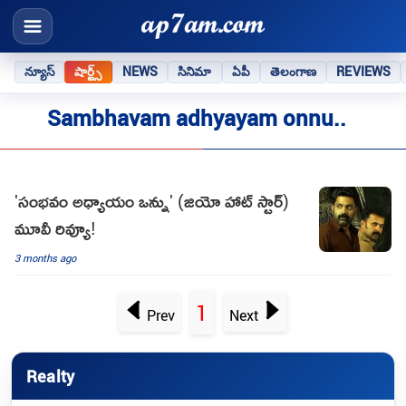
న్యూస్
షార్ట్స్
NEWS
సినిమా
ఏపీ
తెలంగాణ
REVIEWS
Sambhavam adhyayam onnu..
'సంభవం అధ్యాయం ఒన్ను' (జియో హాట్ స్టార్)
మూవీ రివ్యూ!
3 months ago
1
Prev
Next
Realty