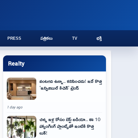
PRESS
పత్రికలు
TV
భక్తి
Realty
వంటగది ఉన్నా.. కనిపించదు! ఇదే కొత్త
'ఇన్విజిబుల్ కిచెన్' ట్రెండ్
1 day ago
చిన్న ఇళ్ల కోసం బెస్ట్ ఐడియా.. ఈ 10
హ్యాంగింగ్ ప్లాంట్స్‌తో ఇంటికి కొత్త
లుక్!