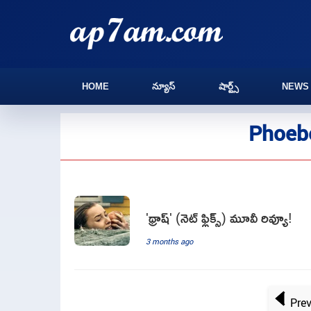
HOME
న్యూస్
షార్ట్స్
NEWS
Phoebe
'థ్రాష్' (నెట్ ఫ్లిక్స్) మూవీ రివ్యూ!
3 months ago
Pre