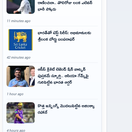
రాణించినా.. తొలిరోజు లంక ఎలెవన్
భారీ స్కోరు
11 minutes ago
భారత్‌తో టెస్ట్ సిరీస్: అభిమానులకు
శ్రీలంక బోర్డు బంపరాఫర్
42 minutes ago
ఆసీస్ క్రికెట్ లెజెండ్ షేన్ వాట్సన్
పుస్తకమే స్ఫూర్తి.. ఆసియా గేమ్స్‌పై
గురిపెట్టిన భారత ఆర్చర్
1 hour ago
కొత్త ఇన్నింగ్స్ మొదలుపెట్టిన అజింక్యా
రహానే
4 hours ago