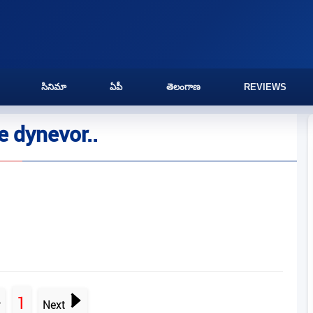
సినిమా
ఏపీ
తెలంగాణ
REVIEWS
 dynevor..
1
v
Next