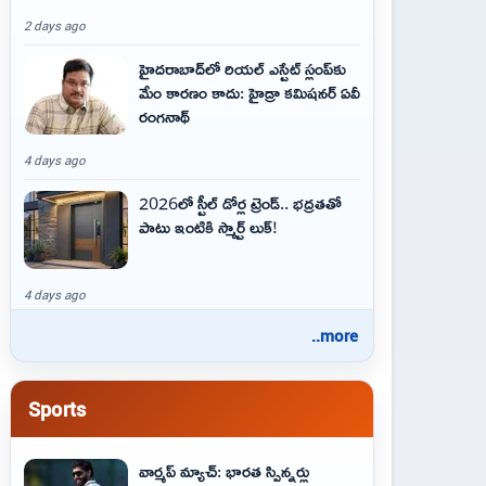
2 days ago
హైదరాబాద్‌లో రియల్ ఎస్టేట్ స్లంప్‌కు
మేం కారణం కాదు: హైడ్రా కమిషనర్ ఏవీ
రంగనాథ్
4 days ago
2026లో స్టీల్ డోర్ల ట్రెండ్.. భద్రతతో
పాటు ఇంటికి స్మార్ట్ లుక్!
4 days ago
..more
Sports
వార్మప్ మ్యాచ్: భారత స్పిన్నర్లు