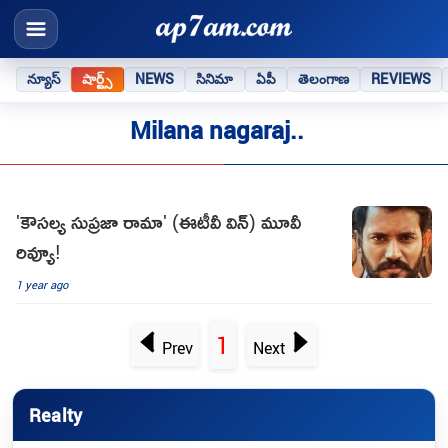
న్యూస్
షార్ట్స్
NEWS
సినిమా
ఏపీ
తెలంగాణ
REVIEWS
Milana nagaraj..
'కౌసల్య సుప్రజా రామా' (ఈటీవీ విన్) మూవీ
రివ్యూ!
1 year ago
1
Prev
Next
Realty