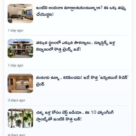
ఇంటిని అందంగా మార్చాలనుకుంటున్నారా? ఈ ఒక్క తప్పు
చేయొద్దట!
1 day ago
తక్కువ స్థలంలో ఎక్కువ సౌకర్యాలు.. డ్యూప్లెక్స్ ఇళ్ల
నిర్మాణంలో కొత్త ట్రెండ్స్ ఇవే!
1 day ago
వంటగది ఉన్నా.. కనిపించదు! ఇదే కొత్త 'ఇన్విజిబుల్ కిచెన్'
ట్రెండ్
3 days ago
చిన్న ఇళ్ల కోసం బెస్ట్ ఐడియా.. ఈ 10 హ్యాంగింగ్
ప్లాంట్స్‌తో ఇంటికి కొత్త లుక్!
4 days ago