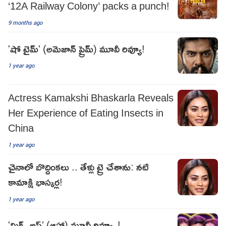
‘12A Railway Colony’ packs a punch!
9 months ago
'షో టైమ్' (అమెజాన్ ప్రైమ్) మూవీ రివ్యూ!
1 year ago
Actress Kamakshi Bhaskarla Reveals
Her Experience of Eating Insects in
China
1 year ago
చైనాలో బొద్దింకలు .. తేళ్లు ట్రై చేశాను: నటి
కామాక్షి భాస్కర్ల!
1 year ago
'మిక్స్ అప్' (ఆహా) మూవీ రివ్వ్యూ!