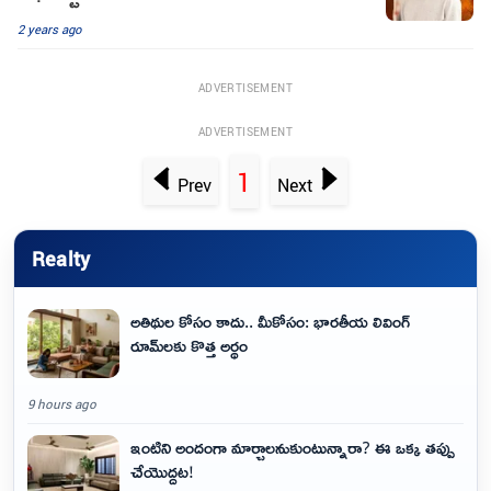
2 years ago
ADVERTISEMENT
ADVERTISEMENT
1
Prev
Next
Realty
అతిథుల కోసం కాదు.. మీకోసం: భారతీయ లివింగ్
రూమ్‌లకు కొత్త అర్థం
9 hours ago
ఇంటిని అందంగా మార్చాలనుకుంటున్నారా? ఈ ఒక్క తప్పు
చేయొద్దట!