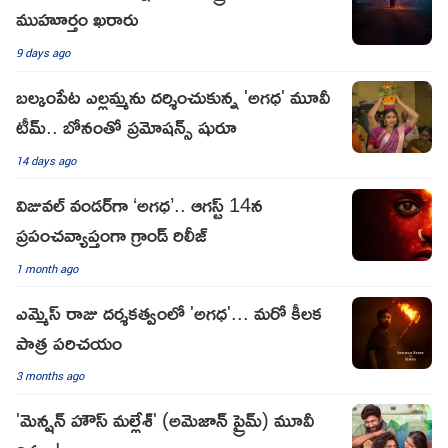
ముహూర్తం ఖరారు
9 days ago
బల్కంపేట ఎల్లమ్మను దర్శించుకున్న 'అగధ' మూవీ
టీమ్.. బోనంతో ప్రమోషన్స్ షురూ
14 days ago
విజువల్ వండర్‌గా ‘అగధ’.. ఆగస్ట్ 14న
ప్రపంచవ్యాప్తంగా గ్రాండ్ రిలీజ్
1 month ago
ఎమ్మెస్ రాజు దర్శకత్వంలో 'అగధ'... మరో కీలక
పాత్ర పరిచయం
3 months ago
'మెన్షన్ హౌస్ మల్లేశ్' (అమెజాన్ ప్రైమ్) మూవీ