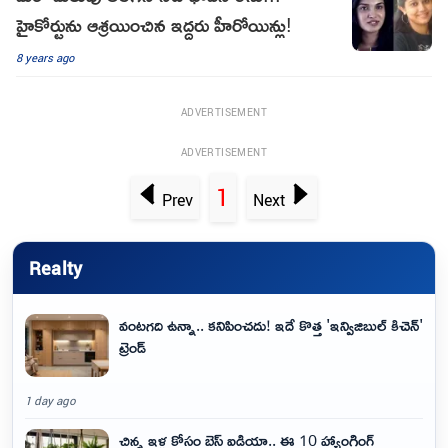
హైకోర్టును ఆశ్రయించిన ఇద్దరు హీరోయిన్లు!
8 years ago
ADVERTISEMENT
ADVERTISEMENT
1
Prev
Next
Realty
వంటగది ఉన్నా.. కనిపించదు! ఇదే కొత్త 'ఇన్విజిబుల్ కిచెన్'
ట్రెండ్
1 day ago
చిన్న ఇళ్ల కోసం బెస్ట్ ఐడియా.. ఈ 10 హ్యాంగింగ్