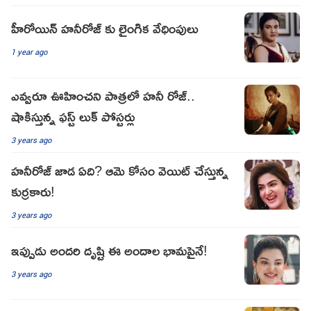
హీరోయిన్ హనీరోజ్ కు లైంగిక వేధింపులు
1 year ago
ఎవ్వరూ ఊహించని పాత్రలో హనీ రోజ్​..
షాకిస్తున్న ఫస్ట్ లుక్ పోస్టర్లు
3 years ago
హనీరోజ్ జాడ ఏది? ఆమె కోసం వెయిట్ చేస్తున్న
కుర్రకారు!
3 years ago
ఇప్పుడు అందరి దృష్టి ఈ అందాల భామపైనే!
3 years ago