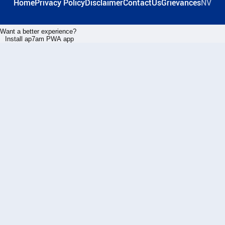
Home
Privacy Policy
Disclaimer
ContactUs
Grievances
NV
Want a better experience?
Install ap7am PWA app