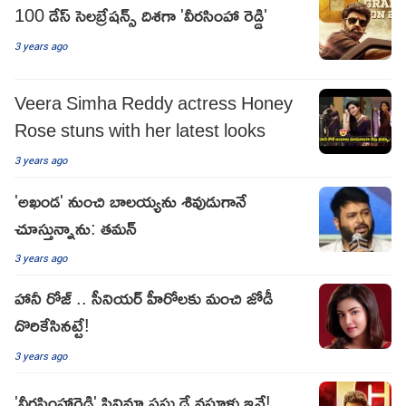
100 డేస్ సెలబ్రేషన్స్ దిశగా 'వీరసింహా రెడ్డి'
3 years ago
Veera Simha Reddy actress Honey
Rose stuns with her latest looks
3 years ago
'అఖండ' నుంచి బాలయ్యను శివుడుగానే
చూస్తున్నాను: తమన్
3 years ago
హానీ రోజ్ .. సీనియర్ హీరోలకు మంచి జోడీ
దొరికేసినట్టే!
3 years ago
'వీరసింహారెడ్డి' సినిమా ఫస్టు డే వసూళ్లు ఇవే!