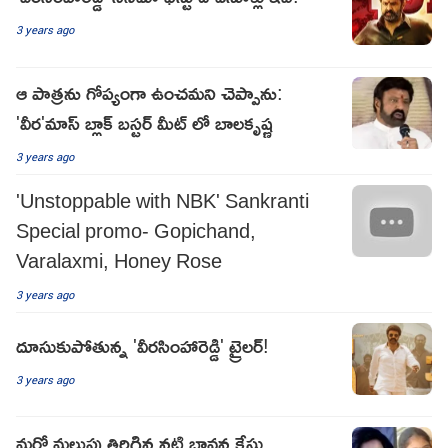
3 years ago
ఆ పాత్రను గోప్యంగా ఉంచమని చెప్పాను:
'వీర'మాస్ బ్లాక్ బస్టర్ మీట్ లో బాలకృష్ణ
3 years ago
'Unstoppable with NBK' Sankranti
Special promo- Gopichand,
Varalaxmi, Honey Rose
3 years ago
దూసుకుపోతున్న 'వీరసింహారెడ్డి' ట్రైలర్!
3 years ago
మరో మలుపు తిరిగిన నటి భావన కేసు...