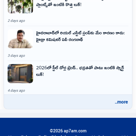
ప్లాంట్స్‌తో ఇంటికి కొత్త లుక్!
2 days ago
హైదరాబాద్‌లో రియల్ ఎస్టేట్ స్లంప్‌కు మేం కారణం కాదు:
హైడ్రా కమిషనర్ ఏవీ రంగనాథ్
3 days ago
2026లో స్టీల్ డోర్ల ట్రెండ్.. భద్రతతో పాటు ఇంటికి స్మార్ట్
లుక్!
4 days ago
..more
©2026 ap7am.com