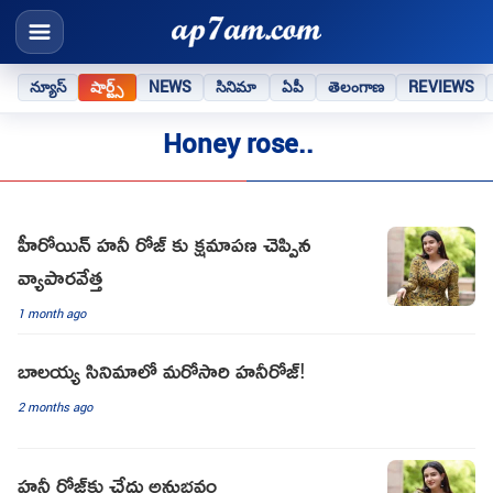
న్యూస్
షార్ట్స్
NEWS
సినిమా
ఏపీ
తెలంగాణ
REVIEWS
Honey rose..
హీరోయిన్ హనీ రోజ్ కు క్షమాపణ చెప్పిన
వ్యాపారవేత్త
1 month ago
బాలయ్య సినిమాలో మరోసారి హనీరోజ్!
2 months ago
హనీ రోజ్‌కు చేదు అనుభవం