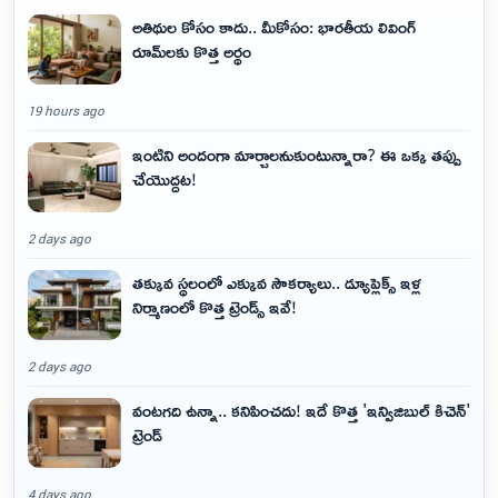
అతిథుల కోసం కాదు.. మీకోసం: భారతీయ లివింగ్
రూమ్‌లకు కొత్త అర్థం
19 hours ago
ఇంటిని అందంగా మార్చాలనుకుంటున్నారా? ఈ ఒక్క తప్పు
చేయొద్దట!
2 days ago
తక్కువ స్థలంలో ఎక్కువ సౌకర్యాలు.. డ్యూప్లెక్స్ ఇళ్ల
నిర్మాణంలో కొత్త ట్రెండ్స్ ఇవే!
2 days ago
వంటగది ఉన్నా.. కనిపించదు! ఇదే కొత్త 'ఇన్విజిబుల్ కిచెన్'
ట్రెండ్
4 days ago