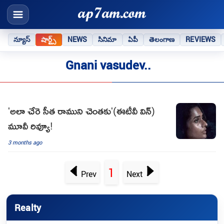
న్యూస్
షార్ట్స్
NEWS
సినిమా
ఏపీ
తెలంగాణ
REVIEWS
Gnani vasudev..
'అలా చేరె సీత రాముని చెంతకు'(ఈటీవీ విన్)
మూవీ రివ్యూ!
3 months ago
1
Prev
Next
Realty