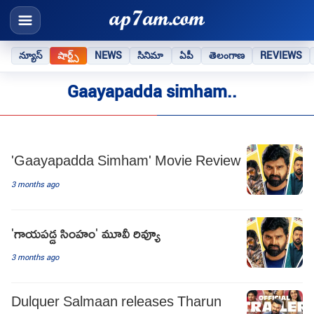
న్యూస్
షార్ట్స్
NEWS
సినిమా
ఏపీ
తెలంగాణ
REVIEWS
Gaayapadda simham..
'Gaayapadda Simham' Movie Review
3 months ago
'గాయపడ్డ సింహం' మూవీ రివ్యూ
3 months ago
Dulquer Salmaan releases Tharun