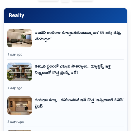
Realty
ఇంటిని అందంగా మార్చాలనుకుంటున్నారా? ఈ ఒక్క తప్పు
చేయొద్దట!
1 day ago
తక్కువ స్థలంలో ఎక్కువ సౌకర్యాలు.. డ్యూప్లెక్స్ ఇళ్ల
నిర్మాణంలో కొత్త ట్రెండ్స్ ఇవే!
1 day ago
వంటగది ఉన్నా.. కనిపించదు! ఇదే కొత్త 'ఇన్విజిబుల్ కిచెన్'
ట్రెండ్
3 days ago