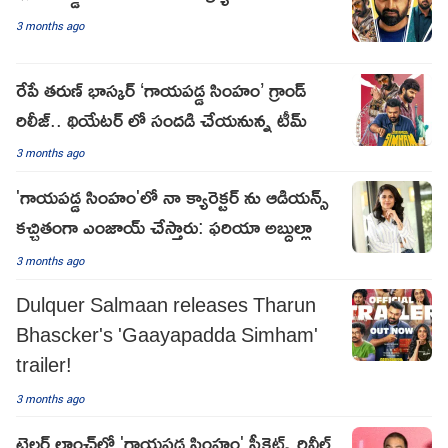
3 months ago
రేపే తరుణ్ భాస్కర్ ‘గాయపడ్డ సింహం’ గ్రాండ్
రిలీజ్.. థియేటర్ లో సందడి చేయనున్న టీమ్
3 months ago
'గాయపడ్డ సింహం'లో నా క్యారెక్టర్ ను ఆడియన్స్
కచ్చితంగా ఎంజాయ్ చేస్తారు: ఫరియా అబ్దుల్లా
3 months ago
Dulquer Salmaan releases Tharun
Bhascker's 'Gaayapadda Simham'
trailer!
3 months ago
ట్రైలర్ లాంచ్‌లో 'గాయపడ్డ సింహం' సీక్రెట్స్ రివీల్