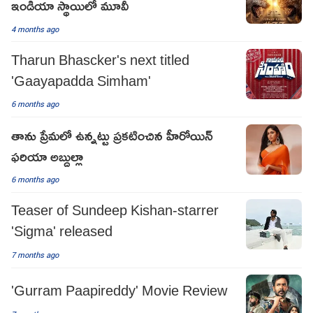
ఇండియా స్థాయిలో మూవీ
4 months ago
Tharun Bhascker's next titled
'Gaayapadda Simham'
6 months ago
తాను ప్రేమలో ఉన్నట్టు ప్రకటించిన హీరోయిన్
ఫరియా అబ్దుల్లా
6 months ago
Teaser of Sundeep Kishan-starrer
'Sigma' released
7 months ago
'Gurram Paapireddy' Movie Review