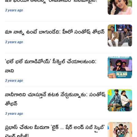
3 years ago
మా నాన్న ఉంటే బాగుండేది: హీరో సంతోష్ శోభన్
3 years ago
'భలే భలే మగాడివోయ్' సీక్వెల్ చేయాలనుంది:
నాని
3 years ago
నానీగారిని చూస్తూనే నటన నేర్చుకున్నాను: సంతోష్
శోభన్
3 years ago
ప్రభాస్ చేతుల మీదుగా 'లైక్ .. షేర్ అండ్ సబ్ స్క్రైబ్'
ట్రైలర్ రిలీజ్!