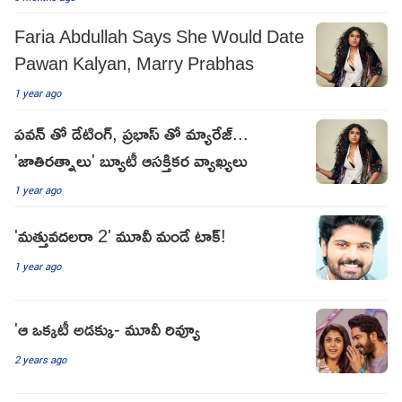
Faria Abdullah Says She Would Date
Pawan Kalyan, Marry Prabhas
1 year ago
పవన్ తో డేటింగ్, ప్రభాస్ తో మ్యారేజ్...
'జాతిరత్నాలు' బ్యూటీ ఆసక్తికర వ్యాఖ్యలు
1 year ago
'మత్తువదలరా 2' మూవీ మండే టాక్!
1 year ago
'ఆ ఒక్కటీ అడక్కు- మూవీ రివ్యూ
2 years ago