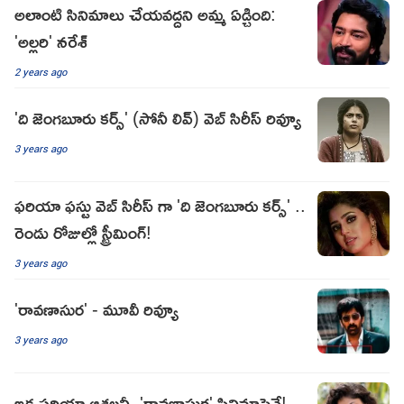
అలాంటి సినిమాలు చేయవద్దని అమ్మ ఏడ్చింది:
'అల్లరి' నరేశ్
2 years ago
'ది జెంగబూరు కర్స్' (సోనీ లివ్) వెబ్ సిరీస్ రివ్యూ
3 years ago
ఫరియా ఫస్టు వెబ్ సిరీస్ గా 'ది జెంగబూరు కర్స్' ..
రెండు రోజుల్లో స్ట్రీమింగ్!
3 years ago
'రావణాసుర' - మూవీ రివ్యూ
3 years ago
ఇక ఫరియా ఆశలన్నీ 'రావణాసుర' సినిమాపైనే!