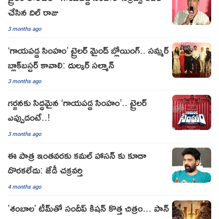
చేసిన దిల్ రాజు
3 months ago
‘గాయపడ్డ సింహం’ ట్రైలర్ మైండ్ బ్లోయింగ్.. సమ్మర్
బ్లాక్‌బస్టర్ కావాలి: దుల్కర్ సల్మాన్
3 months ago
గర్జనకు సిద్ధమైన ‘గాయపడ్డ సింహం’.. ట్రైలర్
ఎప్పుడంటే..!
3 months ago
ఈ పాత్ర ఇంతవరకు కమల్ హాసన్ కు కూడా
దొరకలేదు: జేడీ చక్రవర్తి
4 months ago
'శంబాల' టీమ్‌తో సందీప్ కిషన్ కొత్త చిత్రం... పాన్