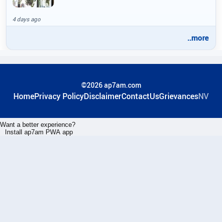
4 days ago
..more
©2026 ap7am.com
Home
Privacy Policy
Disclaimer
ContactUs
Grievances
NV
Want a better experience?
Install ap7am PWA app