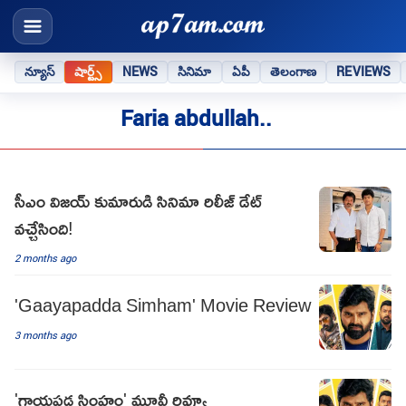
న్యూస్
షార్ట్స్
NEWS
సినిమా
ఏపీ
తెలంగాణ
REVIEWS
Faria abdullah..
సీఎం విజయ్ కుమారుడి సినిమా రిలీజ్ డేట్
వచ్చేసింది!
2 months ago
'Gaayapadda Simham' Movie Review
3 months ago
'గాయపడ్డ సింహం' మూవీ రివ్యూ