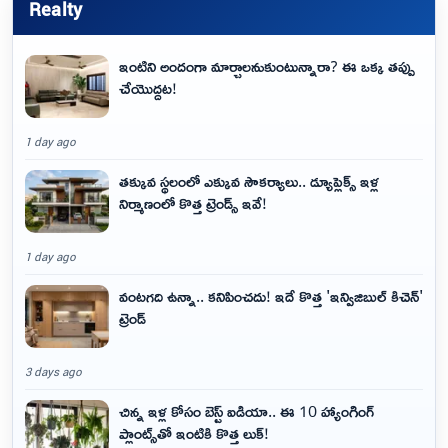
Realty
ఇంటిని అందంగా మార్చాలనుకుంటున్నారా? ఈ ఒక్క తప్పు
చేయొద్దట!
1 day ago
తక్కువ స్థలంలో ఎక్కువ సౌకర్యాలు.. డ్యూప్లెక్స్ ఇళ్ల
నిర్మాణంలో కొత్త ట్రెండ్స్ ఇవే!
1 day ago
వంటగది ఉన్నా.. కనిపించదు! ఇదే కొత్త 'ఇన్విజిబుల్ కిచెన్'
ట్రెండ్
3 days ago
చిన్న ఇళ్ల కోసం బెస్ట్ ఐడియా.. ఈ 10 హ్యాంగింగ్
ప్లాంట్స్‌తో ఇంటికి కొత్త లుక్!