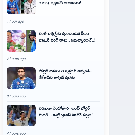
ఆ ఒక్క లక్షణమే కారణమట!
1 hour ago
పంత్ రిక్వెస్ట్‌కు స్పందించిన సీఎం
పుష్కర్ సింగ్ ధామి.. ఏమ‌న్నారంటే..!
2 hours ago
హార్దిక్ బదులు ఆ ఇద్దరినీ ఇవ్వండి..
కేకేఆర్‌కు అశ్విన్ షరతు
3 hours ago
వరుసగా రెండోసారి 'అలన్ బోర్డర్
మెడల్'.. మళ్లీ ట్రావిస్ హెడ్‌కే పట్టం!
4 hours ago