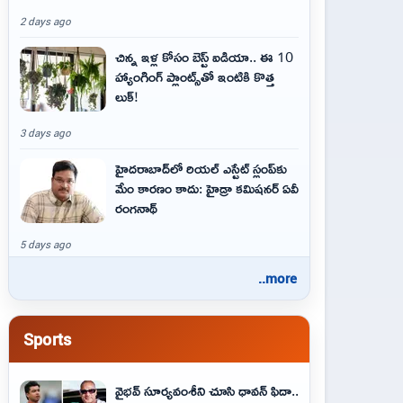
2 days ago
చిన్న ఇళ్ల కోసం బెస్ట్ ఐడియా.. ఈ 10
హ్యాంగింగ్ ప్లాంట్స్‌తో ఇంటికి కొత్త
లుక్!
3 days ago
హైదరాబాద్‌లో రియల్ ఎస్టేట్ స్లంప్‌కు
మేం కారణం కాదు: హైడ్రా కమిషనర్ ఏవీ
రంగనాథ్
5 days ago
..more
Sports
వైభవ్‌ సూర్యవంశీని చూసి ధావన్‌ ఫిదా..