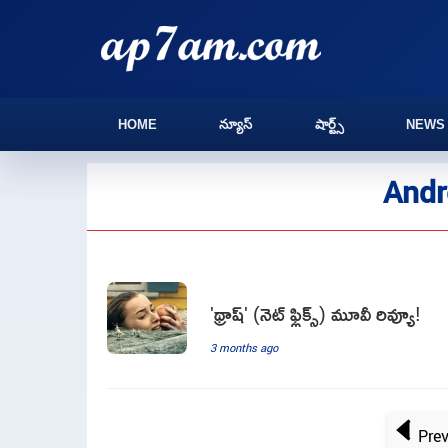
HOME
న్యూస్
షార్ట్స్
NEWS
Andr
'థ్రాష్' (నెట్ ఫ్లిక్స్) మూవీ రివ్యూ!
3 months ago
Pre