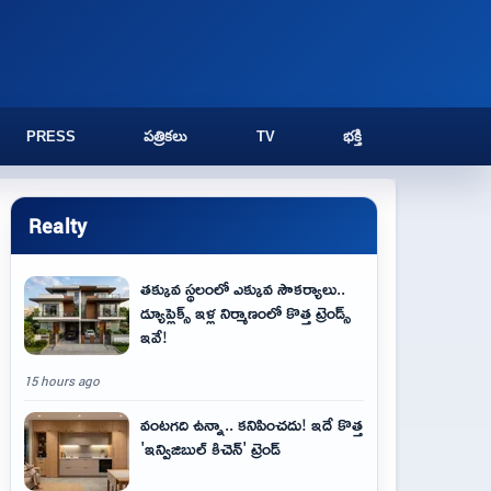
PRESS
పత్రికలు
TV
భక్తి
Realty
తక్కువ స్థలంలో ఎక్కువ సౌకర్యాలు..
డ్యూప్లెక్స్ ఇళ్ల నిర్మాణంలో కొత్త ట్రెండ్స్
ఇవే!
15 hours ago
వంటగది ఉన్నా.. కనిపించదు! ఇదే కొత్త
'ఇన్విజిబుల్ కిచెన్' ట్రెండ్