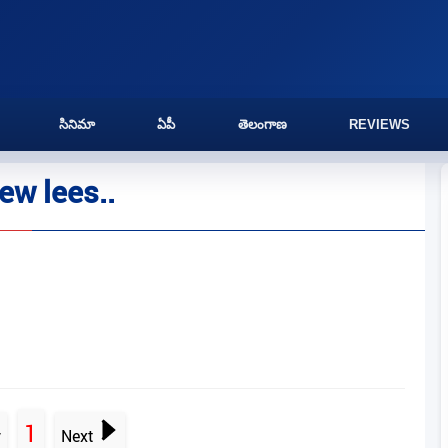
సినిమా
ఏపీ
తెలంగాణ
REVIEWS
ew lees..
1
v
Next