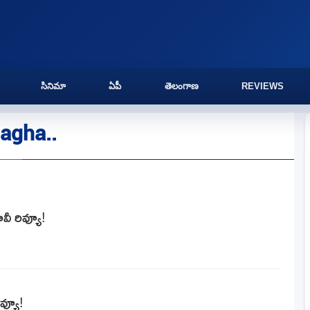
సినిమా
ఏపీ
తెలంగాణ
REVIEWS
agha..
ూవీ రివ్యూ!
వ్యూ!