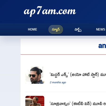
HOME
న్యూస్
షార్ట్స్
NEWS
an
'మిస్టర్ ఎక్స్' (జియో హాట్ స్టార్) మ
2 months ago
'సూత్రవాక్యం' (ఈటీవీ విన్) మూవీ రి