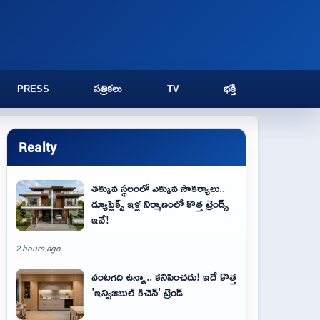
PRESS
పత్రికలు
TV
భక్తి
Realty
తక్కువ స్థలంలో ఎక్కువ సౌకర్యాలు..
డ్యూప్లెక్స్ ఇళ్ల నిర్మాణంలో కొత్త ట్రెండ్స్
ఇవే!
2 hours ago
వంటగది ఉన్నా.. కనిపించదు! ఇదే కొత్త
'ఇన్విజిబుల్ కిచెన్' ట్రెండ్