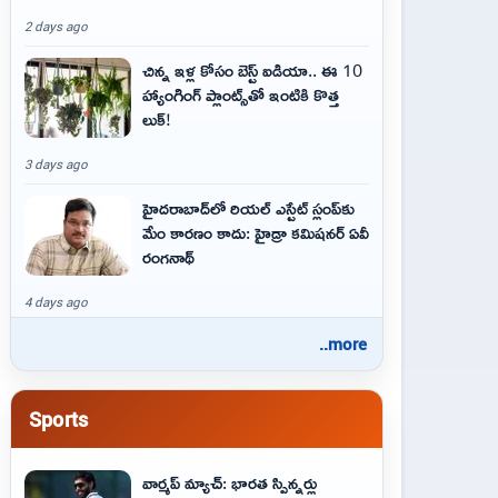
2 days ago
చిన్న ఇళ్ల కోసం బెస్ట్ ఐడియా.. ఈ 10
హ్యాంగింగ్ ప్లాంట్స్‌తో ఇంటికి కొత్త
లుక్!
3 days ago
హైదరాబాద్‌లో రియల్ ఎస్టేట్ స్లంప్‌కు
మేం కారణం కాదు: హైడ్రా కమిషనర్ ఏవీ
రంగనాథ్
4 days ago
..more
Sports
వార్మప్ మ్యాచ్: భారత స్పిన్నర్లు