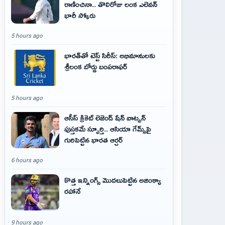
రాణించినా.. తొలిరోజు లంక ఎలెవన్
భారీ స్కోరు
5 hours ago
భారత్‌తో టెస్ట్ సిరీస్: అభిమానులకు
శ్రీలంక బోర్డు బంపరాఫర్
5 hours ago
ఆసీస్ క్రికెట్ లెజెండ్ షేన్ వాట్సన్
పుస్తకమే స్ఫూర్తి.. ఆసియా గేమ్స్‌పై
గురిపెట్టిన భారత ఆర్చర్
6 hours ago
కొత్త ఇన్నింగ్స్ మొదలుపెట్టిన అజింక్యా
రహానే
9 hours ago